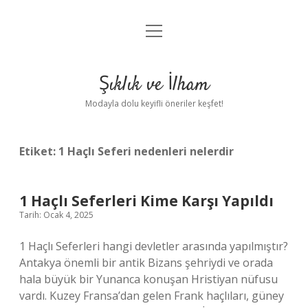
menüyü
Anasayfa
aç
Gizlilik Politikası
Şıklık ve İlham
Yasal Uyarı
Modayla dolu keyifli öneriler keşfet!
Hakkımızda
Etiket:
1 Haçlı Seferi nedenleri nelerdir
1 Haçlı Seferleri Kime Karşı Yapıldı
Tarih: Ocak 4, 2025
1 Haçlı Seferleri hangi devletler arasında yapılmıştır?
Antakya önemli bir antik Bizans şehriydi ve orada
hala büyük bir Yunanca konuşan Hristiyan nüfusu
vardı. Kuzey Fransa’dan gelen Frank haçlıları, güney