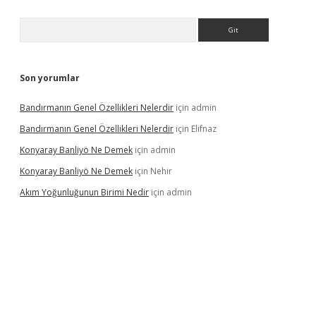
Arama
Son yorumlar
Bandırmanın Genel Özellikleri Nelerdir
için
admin
Bandırmanın Genel Özellikleri Nelerdir
için
Elifnaz
Konyaray Banliyö Ne Demek
için
admin
Konyaray Banliyö Ne Demek
için
Nehir
Akım Yoğunluğunun Birimi Nedir
için
admin
rgir.net