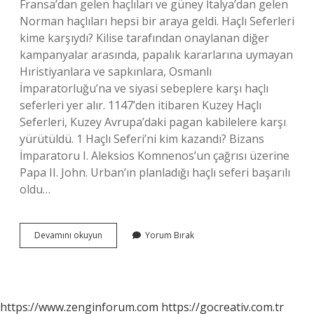
Fransa’dan gelen haçlıları ve güney İtalya’dan gelen
Norman haçlıları hepsi bir araya geldi. Haçlı Seferleri
kime karşıydı? Kilise tarafından onaylanan diğer
kampanyalar arasında, papalık kararlarına uymayan
Hıristiyanlara ve sapkınlara, Osmanlı
İmparatorluğu’na ve siyasi sebeplere karşı haçlı
seferleri yer alır. 1147’den itibaren Kuzey Haçlı
Seferleri, Kuzey Avrupa’daki pagan kabilelere karşı
yürütüldü. 1 Haçlı Seferi’ni kim kazandı? Bizans
İmparatoru I. Aleksios Komnenos’un çağrısı üzerine
Papa II. John. Urban’ın planladığı haçlı seferi başarılı
oldu…
1
Devamını okuyun
Yorum Bırak
Haçlı
Seferleri
Kime
Karşı
Yapıldı
https://www.zenginforum.com
https://gocreativ.com.tr