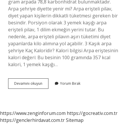
gram arpada 78,8 karbonhidrat bulunmaktadır.
Arpa şehriye diyette yenir mi? Arpa erişteli pilav,
diyet yapan kişilerin dikkatli tüketmesi gereken bir
besindir. Porsiyon olarak 3 yemek kaşığı arpa
erişteli pilav, 1 dilim ekmeğin yerini tutar. Bu
nedenle, arpa erişteli pilavın aşırı tüketimi diyet
yapanlarda kilo alımına yol açabilir. 3 Kaşık arpa
şehriye Kaç Kaloridir? Kalori bilgisi Arpa eriştesinin
kalori değeri: Bu besinin 100 gramında 357 kcal
kalori, 1 yemek kaşığı…
Arpa
Devamını okuyun
Yorum Bırak
Diyette
Yenir
Mi
https://www.zenginforum.com
https://gocreativ.com.tr
https://genclerhirdavat.com.tr
Sitemap