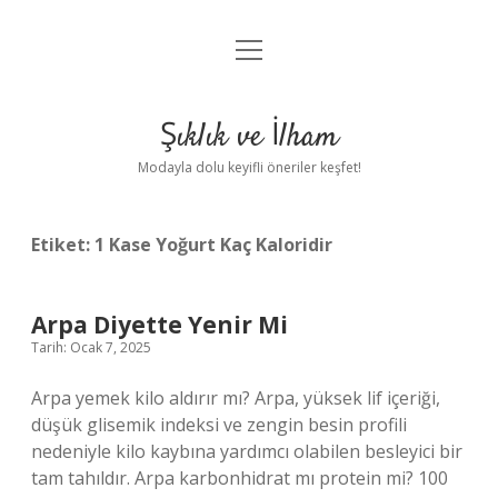
menüyü
Anasayfa
aç
Gizlilik Politikası
Şıklık ve İlham
Yasal Uyarı
Modayla dolu keyifli öneriler keşfet!
Hakkımızda
Etiket:
1 Kase Yoğurt Kaç Kaloridir
Arpa Diyette Yenir Mi
Tarih: Ocak 7, 2025
Arpa yemek kilo aldırır mı? Arpa, yüksek lif içeriği,
düşük glisemik indeksi ve zengin besin profili
nedeniyle kilo kaybına yardımcı olabilen besleyici bir
tam tahıldır. Arpa karbonhidrat mı protein mi? 100