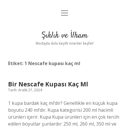
menüyü
Anasayfa
aç
Gizlilik Politikası
Şıklık ve İlham
Yasal Uyarı
Modayla dolu keyifli öneriler keşfet!
Hakkımızda
Etiket:
1 Nescafe kupası kaç ml
Bir Nescafe Kupası Kaç Ml
Tarih: Aralık 27, 2024
1 kupa bardak kaç ml’dir? Genellikle en küçük kupa
boyutu 240 ml’dir. Kupa kategorisi 200 ml hacimli
ürünleri içerir. Kupa Kupa ürünleri için en çok tercih
edilen boyutlar şunlardır: 250 ml, 260 ml, 350 ml ve