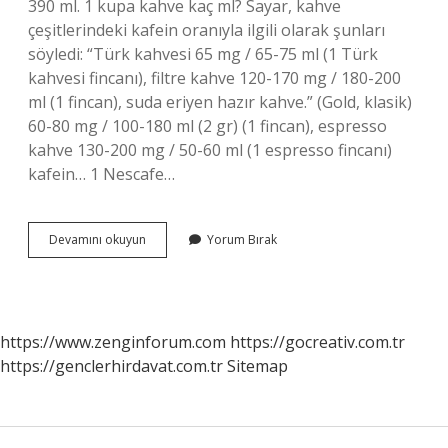
390 ml. 1 kupa kahve kaç ml? Sayar, kahve
çeşitlerindeki kafein oranıyla ilgili olarak şunları
söyledi: “Türk kahvesi 65 mg / 65-75 ml (1 Türk
kahvesi fincanı), filtre kahve 120-170 mg / 180-200
ml (1 fincan), suda eriyen hazır kahve.” (Gold, klasik)
60-80 mg / 100-180 ml (2 gr) (1 fincan), espresso
kahve 130-200 mg / 50-60 ml (1 espresso fincanı)
kafein… 1 Nescafe…
Bir
Devamını okuyun
Yorum Bırak
Nescafe
Kupası
Kaç
Ml
https://www.zenginforum.com
https://gocreativ.com.tr
https://genclerhirdavat.com.tr
Sitemap