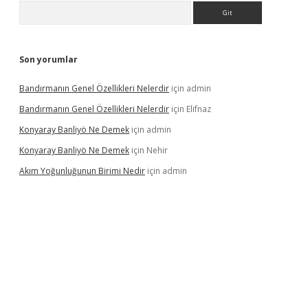
Arama
Son yorumlar
Bandırmanın Genel Özellikleri Nelerdir
için
admin
Bandırmanın Genel Özellikleri Nelerdir
için
Elifnaz
Konyaray Banliyö Ne Demek
için
admin
Konyaray Banliyö Ne Demek
için
Nehir
Akım Yoğunluğunun Birimi Nedir
için
admin
rgir.net