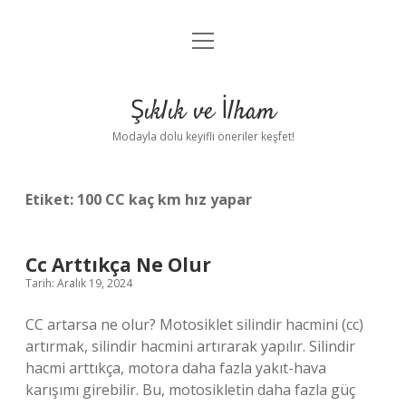
menüyü
Anasayfa
aç
Gizlilik Politikası
Şıklık ve İlham
Yasal Uyarı
Modayla dolu keyifli öneriler keşfet!
Hakkımızda
Etiket:
100 CC kaç km hız yapar
Cc Arttıkça Ne Olur
Tarih: Aralık 19, 2024
CC artarsa ne olur? Motosiklet silindir hacmini (cc)
artırmak, silindir hacmini artırarak yapılır. Silindir
hacmi arttıkça, motora daha fazla yakıt-hava
karışımı girebilir. Bu, motosikletin daha fazla güç