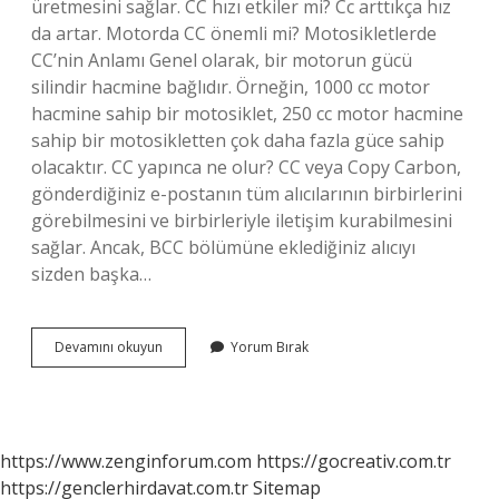
üretmesini sağlar. CC hızı etkiler mi? Cc arttıkça hız
da artar. Motorda CC önemli mi? Motosikletlerde
CC’nin Anlamı Genel olarak, bir motorun gücü
silindir hacmine bağlıdır. Örneğin, 1000 cc motor
hacmine sahip bir motosiklet, 250 cc motor hacmine
sahip bir motosikletten çok daha fazla güce sahip
olacaktır. CC yapınca ne olur? CC veya Copy Carbon,
gönderdiğiniz e-postanın tüm alıcılarının birbirlerini
görebilmesini ve birbirleriyle iletişim kurabilmesini
sağlar. Ancak, BCC bölümüne eklediğiniz alıcıyı
sizden başka…
Cc
Devamını okuyun
Yorum Bırak
Arttıkça
Ne
Olur
https://www.zenginforum.com
https://gocreativ.com.tr
https://genclerhirdavat.com.tr
Sitemap