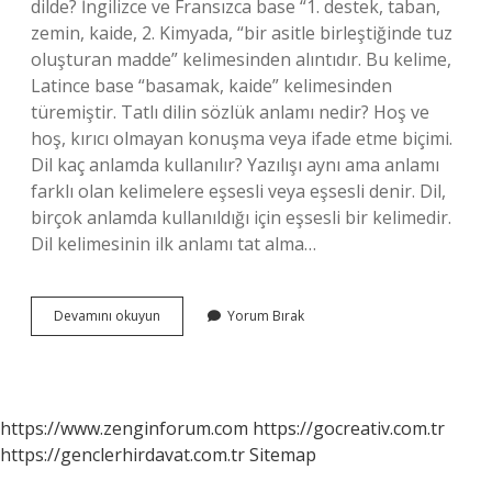
dilde? İngilizce ve Fransızca base “1. destek, taban,
zemin, kaide, 2. Kimyada, “bir asitle birleştiğinde tuz
oluşturan madde” kelimesinden alıntıdır. Bu kelime,
Latince base “basamak, kaide” kelimesinden
türemiştir. Tatlı dilin sözlük anlamı nedir? Hoş ve
hoş, kırıcı olmayan konuşma veya ifade etme biçimi.
Dil kaç anlamda kullanılır? Yazılışı aynı ama anlamı
farklı olan kelimelere eşsesli veya eşsesli denir. Dil,
birçok anlamda kullanıldığı için eşsesli bir kelimedir.
Dil kelimesinin ilk anlamı tat alma…
Dil
Devamını okuyun
Yorum Bırak
Bazın
Anlamı
Nedir
https://www.zenginforum.com
https://gocreativ.com.tr
https://genclerhirdavat.com.tr
Sitemap