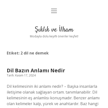
menüyü
Anasayfa
aç
Gizlilik Politikası
Şıklık ve İlham
Yasal Uyarı
Modayla dolu keyifli öneriler keşfet!
Hakkımızda
Etiket:
2 dil ne demek
Dil Bazın Anlamı Nedir
Tarih: Kasım 17, 2024
Dil kelimesinin iki anlamı nedir? – Başka insanlarla
iletişime olanak sağlayan ortam. tanımlanabilir. Dil
kelimesinin eş anlamlısı konuşmadır. Benzer anlamı
olan kelimeler kalp, yürek ve anahtardır. Baz hangi