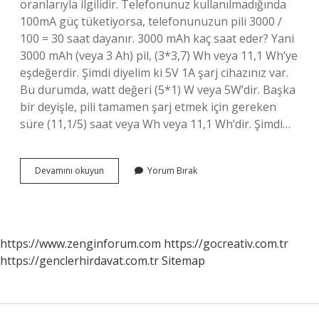
oranlarıyla ilgilidir. Telefonunuz kullanılmadığında
100mA güç tüketiyorsa, telefonunuzun pili 3000 /
100 = 30 saat dayanır. 3000 mAh kaç saat eder? Yani
3000 mAh (veya 3 Ah) pil, (3*3,7) Wh veya 11,1 Wh’ye
eşdeğerdir. Şimdi diyelim ki 5V 1A şarj cihazınız var.
Bu durumda, watt değeri (5*1) W veya 5W’dir. Başka
bir deyişle, pili tamamen şarj etmek için gereken
süre (11,1/5) saat veya Wh veya 11,1 Wh’dir. Şimdi…
3200
Devamını okuyun
Yorum Bırak
Mah
Batarya
Kaç
Saat
Dayanır
https://www.zenginforum.com
https://gocreativ.com.tr
https://genclerhirdavat.com.tr
Sitemap