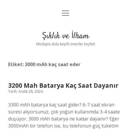
menüyü
Anasayfa
aç
Gizlilik Politikası
Şıklık ve İlham
Yasal Uyarı
Modayla dolu keyifli öneriler keşfet!
Hakkımızda
Etiket:
3000 mAh kaç saat eder
3200 Mah Batarya Kaç Saat Dayanır
Tarih: Aralık 28, 2024
3300 mAh batarya kaç saat gider? 6-7 saat ekran
süresi alıyorsunuz, çok yoğun kullanımda 3-4 saate
düşüyor. 3000 mAh batarya ne kadar dayanır? Eğer
3000mAh bir telefon ise, bu telefonun güç tüketim