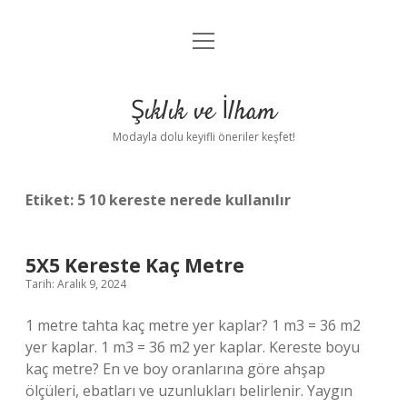
menüyü
Anasayfa
aç
Gizlilik Politikası
Şıklık ve İlham
Yasal Uyarı
Modayla dolu keyifli öneriler keşfet!
Hakkımızda
Etiket:
5 10 kereste nerede kullanılır
5X5 Kereste Kaç Metre
Tarih: Aralık 9, 2024
1 metre tahta kaç metre yer kaplar? 1 m3 = 36 m2
yer kaplar. 1 m3 = 36 m2 yer kaplar. Kereste boyu
kaç metre? En ve boy oranlarına göre ahşap
ölçüleri, ebatları ve uzunlukları belirlenir. Yaygın