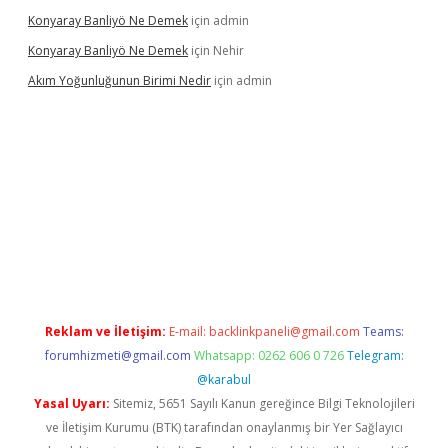
Konyaray Banliyö Ne Demek
için
admin
Konyaray Banliyö Ne Demek
için
Nehir
Akım Yoğunluğunun Birimi Nedir
için
admin
ergir.net
Reklam ve İletişim:
E-mail:
backlinkpaneli@gmail.com
Teams:
forumhizmeti@gmail.com
Whatsapp: 0262 606 0 726
Telegram:
@karabul
Yasal Uyarı:
Sitemiz, 5651 Sayılı Kanun gereğince Bilgi Teknolojileri
ve İletişim Kurumu (BTK) tarafından onaylanmış bir Yer Sağlayıcı