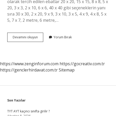
olarak tercih edilen ebatlar 20 x 20, 15 x 15, 8 x 8, 5 x
20, 3 x 3, 2 x 10, 6 x 6, 40 x 40 gibi seçeneklerin yanı
sıra 30 x 30, 2 x 20, 9 x 9, 3 x 10, 3 x 5, 4 x 9, 4 x 8, 5 x
5, 7 x 7, 2 metre, 6 metre,…
5X5
Devamını okuyun
Yorum Bırak
Kereste
Kaç
Metre
https://www.zenginforum.com
https://gocreativ.com.tr
https://genclerhirdavat.com.tr
Sitemap
Sidebar
Son Yazılar
TYT AYT kaçıncı sınıfta girilir ?
Ağustos 8, 2026