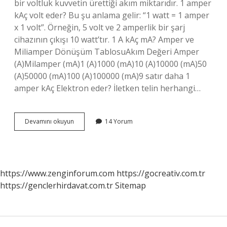
bir voltluk kuvvetin ürettiği akım miktarıdır. 1 amper
kAç volt eder? Bu şu anlama gelir: “1 watt = 1 amper
x 1 volt”. Örneğin, 5 volt ve 2 amperlik bir şarj
cihazının çıkışı 10 watt’tır. 1 A kAç mA? Amper ve
Miliamper Dönüşüm TablosuAkım Değeri Amper
(A)Milamper (mA)1 (A)1000 (mA)10 (A)10000 (mA)50
(A)50000 (mA)100 (A)100000 (mA)9 satır daha 1
amper kAç Elektron eder? İletken telin herhangi…
1
Devamını okuyun
14 Yorum
Amper
Kaç
Akım
https://www.zenginforum.com
https://gocreativ.com.tr
https://genclerhirdavat.com.tr
Sitemap