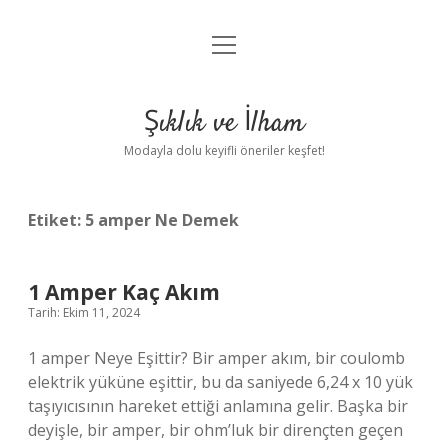
menüyü
Anasayfa
aç
Gizlilik Politikası
Şıklık ve İlham
Yasal Uyarı
Modayla dolu keyifli öneriler keşfet!
Hakkımızda
Etiket:
5 amper Ne Demek
1 Amper Kaç Akım
Tarih: Ekim 11, 2024
1 amper Neye Eşittir? Bir amper akım, bir coulomb
elektrik yüküne eşittir, bu da saniyede 6,24 x 10 yük
taşıyıcısının hareket ettiği anlamına gelir. Başka bir
deyişle, bir amper, bir ohm’luk bir dirençten geçen