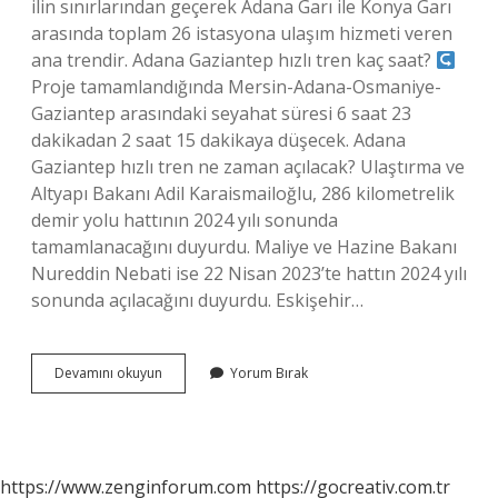
ilin sınırlarından geçerek Adana Garı ile Konya Garı
arasında toplam 26 istasyona ulaşım hizmeti veren
ana trendir. Adana Gaziantep hızlı tren kaç saat?
Proje tamamlandığında Mersin-Adana-Osmaniye-
Gaziantep arasındaki seyahat süresi 6 saat 23
dakikadan 2 saat 15 dakikaya düşecek. Adana
Gaziantep hızlı tren ne zaman açılacak? Ulaştırma ve
Altyapı Bakanı Adil Karaismailoğlu, 286 kilometrelik
demir yolu hattının 2024 yılı sonunda
tamamlanacağını duyurdu. Maliye ve Hazine Bakanı
Nureddin Nebati ise 22 Nisan 2023’te hattın 2024 yılı
sonunda açılacağını duyurdu. Eskişehir…
Adanaya
Devamını okuyun
Yorum Bırak
Hangi
Illerden
Hızlı
Tren
Var
https://www.zenginforum.com
https://gocreativ.com.tr