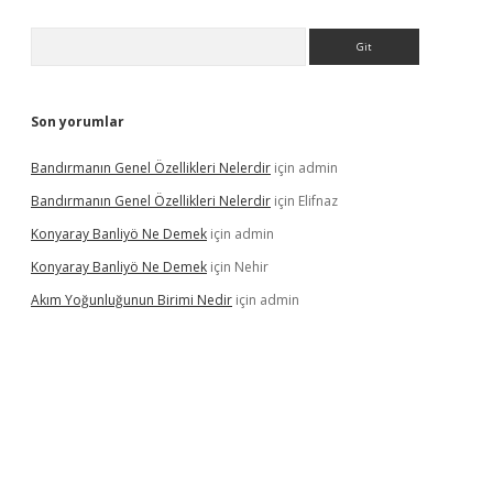
Arama
Son yorumlar
Bandırmanın Genel Özellikleri Nelerdir
için
admin
Bandırmanın Genel Özellikleri Nelerdir
için
Elifnaz
Konyaray Banliyö Ne Demek
için
admin
Konyaray Banliyö Ne Demek
için
Nehir
Akım Yoğunluğunun Birimi Nedir
için
admin
rgir.net