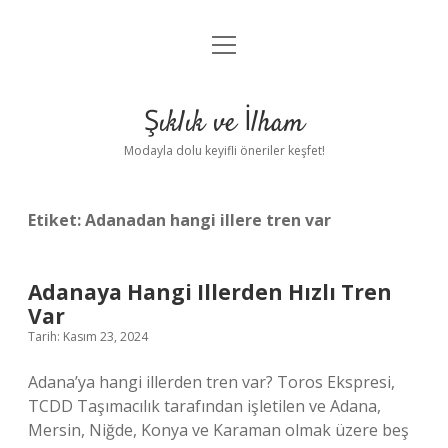
menüyü
Anasayfa
aç
Gizlilik Politikası
Şıklık ve İlham
Yasal Uyarı
Modayla dolu keyifli öneriler keşfet!
Hakkımızda
Etiket:
Adanadan hangi illere tren var
Adanaya Hangi Illerden Hızlı Tren
Var
Tarih: Kasım 23, 2024
Adana’ya hangi illerden tren var? Toros Ekspresi,
TCDD Taşımacılık tarafından işletilen ve Adana,
Mersin, Niğde, Konya ve Karaman olmak üzere beş