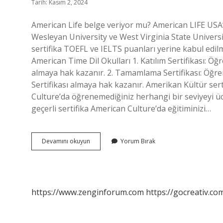
Tarih: Kasım 2, 2024
American Life belge veriyor mu? American LIFE USA’n
Wesleyan University ve West Virginia State Universit
sertifika TOEFL ve IELTS puanları yerine kabul edilm
American Time Dil Okulları 1. Katılım Sertifikası: Ö
almaya hak kazanır. 2. Tamamlama Sertifikası: Öğren
Sertifikası almaya hak kazanır. Amerikan Kültür se
Culture’da öğrenemediğiniz herhangi bir seviyeyi üc
geçerli sertifika American Culture’da eğitiminizi…
American
Devamını okuyun
Yorum Bırak
Life
Sertifika
Veriyor
Mu
https://www.zenginforum.com
https://gocreativ.com