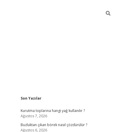
Sidebar
Son Yazılar
betexper giriş
betexpergir.net
Kurutma toplarına hangi yağ kullanılır ?
Ağustos 7, 2026
Buzluktan çıkan börek nasıl çözdürülür ?
Ağustos 6, 2026