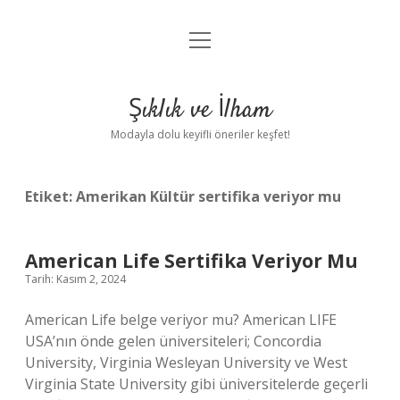
menüyü
Anasayfa
aç
Gizlilik Politikası
Şıklık ve İlham
Yasal Uyarı
Modayla dolu keyifli öneriler keşfet!
Hakkımızda
Etiket:
Amerikan Kültür sertifika veriyor mu
American Life Sertifika Veriyor Mu
Tarih: Kasım 2, 2024
American Life belge veriyor mu? American LIFE
USA’nın önde gelen üniversiteleri; Concordia
University, Virginia Wesleyan University ve West
Virginia State University gibi üniversitelerde geçerli