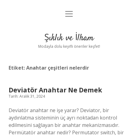
menüyü
Anasayfa
aç
Gizlilik Politikası
Şıklık ve İlham
Yasal Uyarı
Modayla dolu keyifli öneriler keşfet!
Hakkımızda
Etiket:
Anahtar çeşitleri nelerdir
Deviatör Anahtar Ne Demek
Tarih: Aralık 31, 2024
Deviatör anahtar ne işe yarar? Deviator, bir
aydınlatma sisteminin üç ayrı noktadan kontrol
edilmesini sağlayan bir anahtar mekanizmasıdır.
Permütatör anahtar nedir? Permutator switch, bir