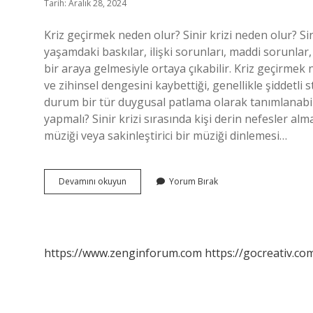
Tarih: Aralık 28, 2024
Kriz geçirmek neden olur? Sinir krizi neden olur? Sini
yaşamdaki baskılar, ilişki sorunları, maddi sorunlar, 
bir araya gelmesiyle ortaya çıkabilir. Kriz geçirmek n
ve zihinsel dengesini kaybettiği, genellikle şiddetl
durum bir tür duygusal patlama olarak tanımlanabilir
yapmalı? Sinir krizi sırasında kişi derin nefesler al
müziği veya sakinleştirici bir müziği dinlemesi…
Kriz
Devamını okuyun
Yorum Bırak
Geçirme
Nedir
https://www.zenginforum.com
https://gocreativ.com