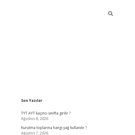
Sidebar
Son Yazılar
betexper giriş
betexpergir.net
TYT AYT kaçıncı sınıfta girilir ?
Ağustos 8, 2026
Kurutma toplarına hangi yağ kullanılır ?
Ağustos 7, 2026