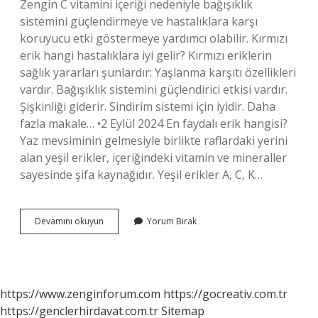
Zengin C vitamini içeriği nedeniyle bağışıklık
sistemini güçlendirmeye ve hastalıklara karşı
koruyucu etki göstermeye yardımcı olabilir. Kırmızı
erik hangi hastalıklara iyi gelir? Kırmızı eriklerin
sağlık yararları şunlardır: Yaşlanma karşıtı özellikleri
vardır. Bağışıklık sistemini güçlendirici etkisi vardır.
Şişkinliği giderir. Sindirim sistemi için iyidir. Daha
fazla makale… •2 Eylül 2024 En faydalı erik hangisi?
Yaz mevsiminin gelmesiyle birlikte raflardaki yerini
alan yeşil erikler, içeriğindeki vitamin ve mineraller
sayesinde şifa kaynağıdır. Yeşil erikler A, C, K…
Anjelika
Devamını okuyun
Yorum Bırak
Erik
Neye
Iyi
Gelir
https://www.zenginforum.com
https://gocreativ.com.tr
https://genclerhirdavat.com.tr
Sitemap