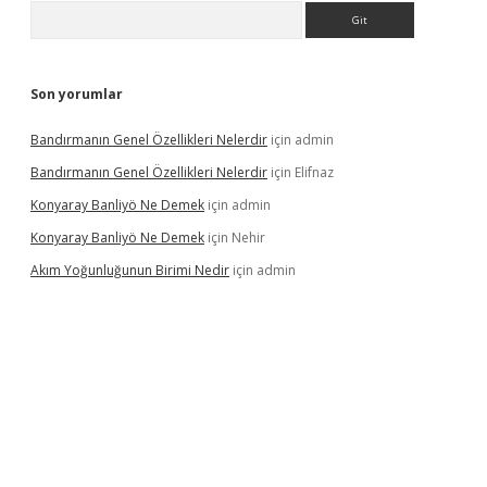
Arama
Son yorumlar
Bandırmanın Genel Özellikleri Nelerdir
için
admin
Bandırmanın Genel Özellikleri Nelerdir
için
Elifnaz
Konyaray Banliyö Ne Demek
için
admin
Konyaray Banliyö Ne Demek
için
Nehir
Akım Yoğunluğunun Birimi Nedir
için
admin
rgir.net