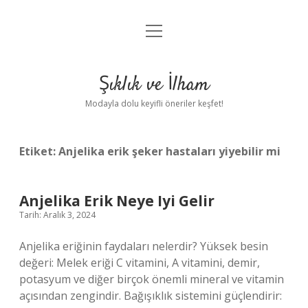
menüyü
Anasayfa
aç
Gizlilik Politikası
Şıklık ve İlham
Yasal Uyarı
Modayla dolu keyifli öneriler keşfet!
Hakkımızda
Etiket:
Anjelika erik şeker hastaları yiyebilir mi
Anjelika Erik Neye Iyi Gelir
Tarih: Aralık 3, 2024
Anjelika eriğinin faydaları nelerdir? Yüksek besin
değeri: Melek eriği C vitamini, A vitamini, demir,
potasyum ve diğer birçok önemli mineral ve vitamin
açısından zengindir. Bağışıklık sistemini güçlendirir: