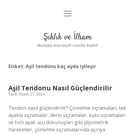
menüyü
Anasayfa
aç
Gizlilik Politikası
Şıklık ve İlham
Yasal Uyarı
Modayla dolu keyifli öneriler keşfet!
Hakkımızda
Etiket:
Aşil tendonu kaç ayda iyileşir
Aşil Tendonu Nasıl Güçlendirilir
Tarih: Kasım 27, 2024
Tendon nasıl güçlendirilir? Çömelme sıçramaları, tek
ayakla sıçramalar, derin sıçramalar, kutu sıçramaları
ve hızlı ayak ucu dokunuşları gibi plyometrik
hareketler, çömelme sıçramalarında aşırıya