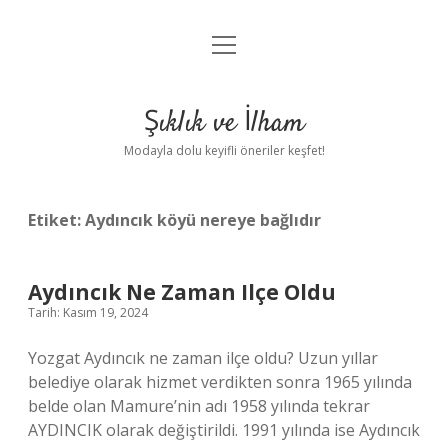
menüyü
Anasayfa
aç
Gizlilik Politikası
Şıklık ve İlham
Yasal Uyarı
Modayla dolu keyifli öneriler keşfet!
Hakkımızda
Etiket:
Aydıncık köyü nereye bağlıdır
Aydıncık Ne Zaman Ilçe Oldu
Tarih: Kasım 19, 2024
Yozgat Aydıncık ne zaman ilçe oldu? Uzun yıllar
belediye olarak hizmet verdikten sonra 1965 yılında
belde olan Mamure’nin adı 1958 yılında tekrar
AYDINCIK olarak değiştirildi. 1991 yılında ise Aydıncık