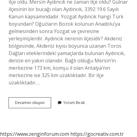
ilçe oldu. Mersin Aydıncık ne zaman ilçe oldu? Gülnar
ilçesinin bir bucağı olan Aydıncık, 3392 19.6 Sayılı
Kanun kapsamındadır. Yozgat Aydıncık hangi Türk
boyundan? Oğuzların Bozok kolunun Anadolu’ya
gelmesinden sonra Yozgat ve çevresine
yerleşmişlerdir. Aydıncık nerenin ilçesidir? Akdeniz
bölgesinde, Akdeniz kıyısı boyunca uzanan Toros
Dağları eteklerindeki yamaçlarda bulunan Aydıncık,
denize en yakın olanıdır. Bağlı olduğu Mersin’in
merkezine 173 km, komşu il olan Antalya’nın
merkezine ise 325 km uzaklıktadır. Bir ilçe
uzaklıktadır.…
Aydıncık
Devamını okuyun
Yorum Bırak
Ne
Zaman
Ilçe
Oldu
https://www.zenginforum.com
https://gocreativ.com.tr