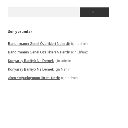
Arama
Son yorumlar
Bandırmanın Genel Özellikleri Nelerdir
için
admin
Bandırmanın Genel Özellikleri Nelerdir
için
Elifnaz
Konyaray Banliyö Ne Demek
için
admin
Konyaray Banliyö Ne Demek
için
Nehir
Akım Yoğunluğunun Birimi Nedir
için
admin
giriş
betexpergir.net