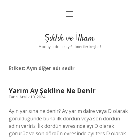
menüyü
Anasayfa
aç
Gizlilik Politikası
Şıklık ve İlham
Yasal Uyarı
Modayla dolu keyifli öneriler keşfet!
Hakkımızda
Etiket:
Ayın diğer adı nedir
Yarım Ay Şekline Ne Denir
Tarih: Aralık 10, 2024
Ayın yarısına ne denir? Ay yarım daire veya D olarak
görüldüğünde buna ilk dördün veya son dördün
adını veririz. İlk dördün evresinde ayı D olarak
görürüz ve son dördün evresinde ayı ters D olarak