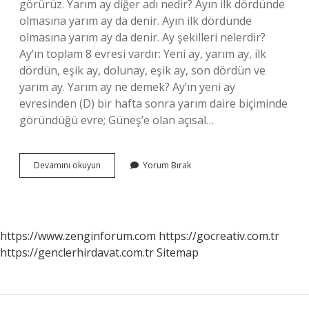
görürüz. Yarım ay diğer adı nedir? Ayın ilk dördünde
olmasına yarım ay da denir. Ayın ilk dördünde
olmasına yarım ay da denir. Ay şekilleri nelerdir?
Ay’ın toplam 8 evresi vardır: Yeni ay, yarım ay, ilk
dördün, eşik ay, dolunay, eşik ay, son dördün ve
yarım ay. Yarım ay ne demek? Ay’ın yeni ay
evresinden (D) bir hafta sonra yarım daire biçiminde
göründüğü evre; Güneş’e olan açısal…
Yarım
Devamını okuyun
Yorum Bırak
Ay
Şekline
Ne
Denir
https://www.zenginforum.com
https://gocreativ.com.tr
https://genclerhirdavat.com.tr
Sitemap