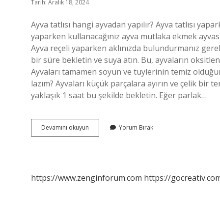
Tarih: Aralık 18, 2024
Ayva tatlısı hangi ayvadan yapılır? Ayva tatlısı yapa
yaparken kullanacağınız ayva mutlaka ekmek ayvası
Ayva reçeli yaparken aklınızda bulundurmanız gerek
bir süre bekletin ve suya atın. Bu, ayvaların oksitl
Ayvaları tamamen soyun ve tüylerinin temiz olduğun
lazım? Ayvaları küçük parçalara ayırın ve çelik bir 
yaklaşık 1 saat bu şekilde bekletin. Eğer parlak…
Hangi
Devamını okuyun
Yorum Bırak
Ayvadan
Reçel
Yapılır
https://www.zenginforum.com
https://gocreativ.com