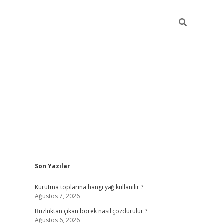
Sidebar
Son Yazılar
betexper giriş
betexpergir.net
Kurutma toplarına hangi yağ kullanılır ?
Ağustos 7, 2026
Buzluktan çıkan börek nasıl çözdürülür ?
Ağustos 6, 2026