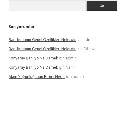
Arama
Son yorumlar
Bandırmanın Genel Özellikleri Nelerdir
için
admin
Bandırmanın Genel Özellikleri Nelerdir
için
Elifnaz
Konyaray Banliyö Ne Demek
için
admin
Konyaray Banliyö Ne Demek
için
Nehir
Akım Yoğunluğunun Birimi Nedir
için
admin
rgir.net