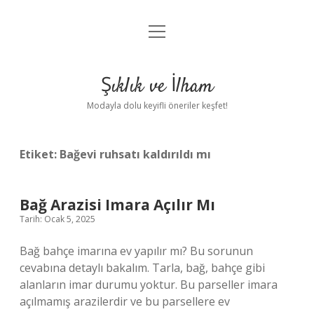
menüyü
Anasayfa
aç
Gizlilik Politikası
Şıklık ve İlham
Yasal Uyarı
Modayla dolu keyifli öneriler keşfet!
Hakkımızda
Etiket:
Bağevi ruhsatı kaldırıldı mı
Bağ Arazisi Imara Açılır Mı
Tarih: Ocak 5, 2025
Bağ bahçe imarına ev yapılır mı? Bu sorunun
cevabına detaylı bakalım. Tarla, bağ, bahçe gibi
alanların imar durumu yoktur. Bu parseller imara
açılmamış arazilerdir ve bu parsellere ev