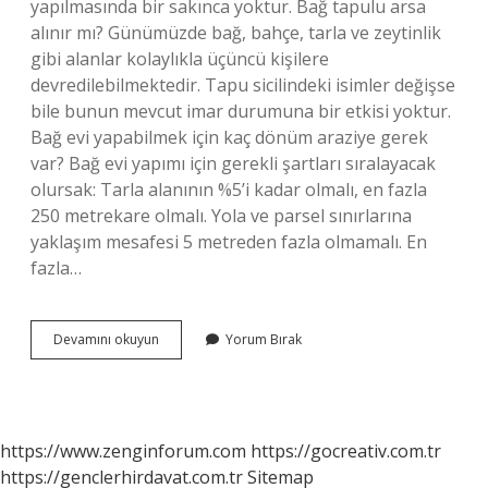
yapılmasında bir sakınca yoktur. Bağ tapulu arsa
alınır mı? Günümüzde bağ, bahçe, tarla ve zeytinlik
gibi alanlar kolaylıkla üçüncü kişilere
devredilebilmektedir. Tapu sicilindeki isimler değişse
bile bunun mevcut imar durumuna bir etkisi yoktur.
Bağ evi yapabilmek için kaç dönüm araziye gerek
var? Bağ evi yapımı için gerekli şartları sıralayacak
olursak: Tarla alanının %5’i kadar olmalı, en fazla
250 metrekare olmalı. Yola ve parsel sınırlarına
yaklaşım mesafesi 5 metreden fazla olmamalı. En
fazla…
Bağ
Devamını okuyun
Yorum Bırak
Arazisi
Imara
Açılır
Mı
https://www.zenginforum.com
https://gocreativ.com.tr
https://genclerhirdavat.com.tr
Sitemap