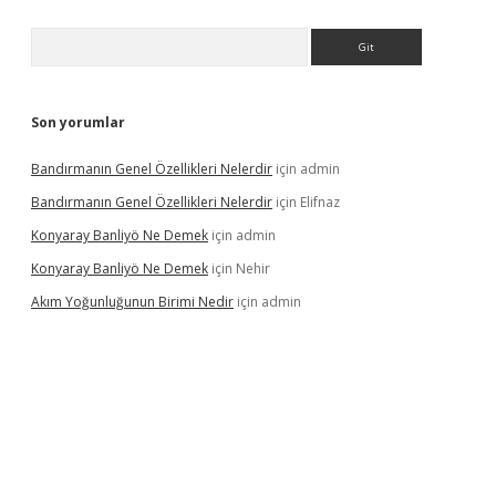
Arama
Son yorumlar
Bandırmanın Genel Özellikleri Nelerdir
için
admin
Bandırmanın Genel Özellikleri Nelerdir
için
Elifnaz
Konyaray Banliyö Ne Demek
için
admin
Konyaray Banliyö Ne Demek
için
Nehir
Akım Yoğunluğunun Birimi Nedir
için
admin
rgir.net