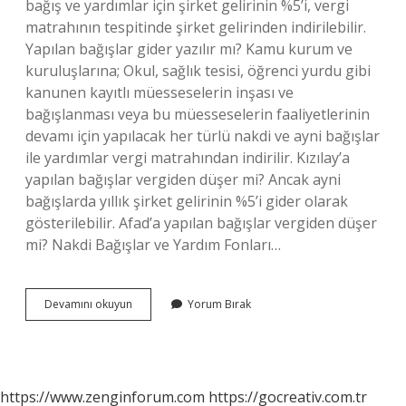
bağış ve yardımlar için şirket gelirinin %5’i, vergi
matrahının tespitinde şirket gelirinden indirilebilir.
Yapılan bağışlar gider yazılır mı? Kamu kurum ve
kuruluşlarına; Okul, sağlık tesisi, öğrenci yurdu gibi
kanunen kayıtlı müesseselerin inşası ve
bağışlanması veya bu müesseselerin faaliyetlerinin
devamı için yapılacak her türlü nakdi ve ayni bağışlar
ile yardımlar vergi matrahından indirilir. Kızılay’a
yapılan bağışlar vergiden düşer mi? Ancak ayni
bağışlarda yıllık şirket gelirinin %5’i gider olarak
gösterilebilir. Afad’a yapılan bağışlar vergiden düşer
mi? Nakdi Bağışlar ve Yardım Fonları…
Yapılan
Devamını okuyun
Yorum Bırak
Bağışlar
Gelir
Vergisinden
Düşer
Mi
https://www.zenginforum.com
https://gocreativ.com.tr