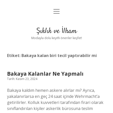
menüyü
Anasayfa
aç
Gizlilik Politikası
Şıklık ve İlham
Yasal Uyarı
Modayla dolu keyifli öneriler keşfet!
Hakkımızda
Etiket:
Bakaya kalan biri tecil yaptırabilir mi
Bakaya Kalanlar Ne Yapmalı
Tarih: Kasım 23, 2024
Bakaya kaldım hemen askere alırlar mı? Ayrıca,
yakalanırlarsa en geç 24 saat içinde Wehrmacht’a
getirilirler. Kolluk kuvvetleri tarafından firari olarak
sınıflandırılan kişiler askerlik bürosuna teslim