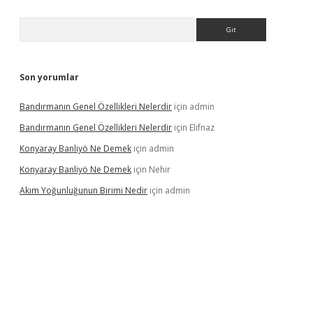
Arama
Son yorumlar
Bandırmanın Genel Özellikleri Nelerdir
için
admin
Bandırmanın Genel Özellikleri Nelerdir
için
Elifnaz
Konyaray Banliyö Ne Demek
için
admin
Konyaray Banliyö Ne Demek
için
Nehir
Akım Yoğunluğunun Birimi Nedir
için
admin
rgir.net