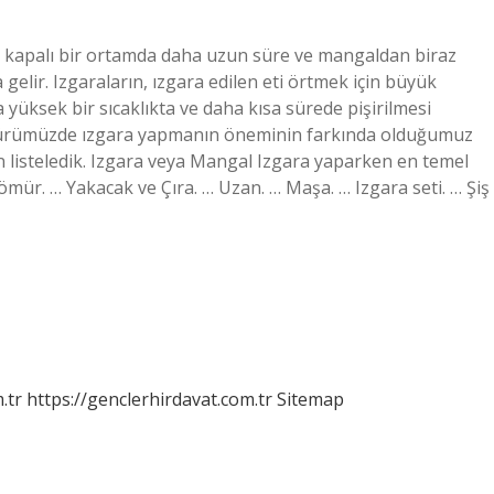
ibi kapalı bir ortamda daha uzun süre ve mangaldan biraz
elir. Izgaraların, ızgara edilen eti örtmek için büyük
 yüksek bir sıcaklıkta ve daha kısa sürede pişirilmesi
ltürümüzde ızgara yapmanın öneminin farkında olduğumuz
çin listeledik. Izgara veya Mangal Izgara yaparken en temel
 Kömür. … Yakacak ve Çıra. … Uzan. … Maşa. … Izgara seti. … Şiş
.tr
https://genclerhirdavat.com.tr
Sitemap