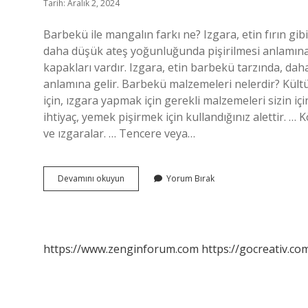
Tarih: Aralık 2, 2024
Barbekü ile mangalın farkı ne? Izgara, etin fırın g
daha düşük ateş yoğunluğunda pişirilmesi anlamına g
kapakları vardır. Izgara, etin barbekü tarzında, daha
anlamına gelir. Barbekü malzemeleri nelerdir? Kü
için, ızgara yapmak için gerekli malzemeleri sizin i
ihtiyaç, yemek pişirmek için kullandığınız alettir. …
ve ızgaralar. … Tencere veya…
Barbekü
Devamını okuyun
Yorum Bırak
Neden
Yapilir
https://www.zenginforum.com
https://gocreativ.com