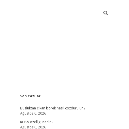
Sidebar
Son Yazılar
betexper giriş
betexpergir.net
Buzluktan çıkan börek nasıl çözdürülür ?
Ağustos 6, 2026
KUKA özelliği nedir ?
Ağustos 6, 2026