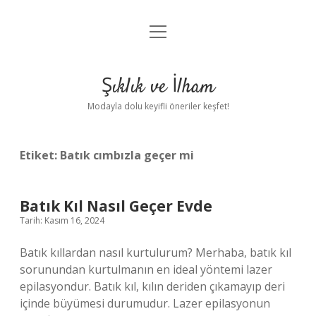
menüyü
Anasayfa
aç
Gizlilik Politikası
Şıklık ve İlham
Yasal Uyarı
Modayla dolu keyifli öneriler keşfet!
Hakkımızda
Etiket:
Batık cımbızla geçer mi
Batık Kıl Nasıl Geçer Evde
Tarih: Kasım 16, 2024
Batık kıllardan nasıl kurtulurum? Merhaba, batık kıl
sorunundan kurtulmanın en ideal yöntemi lazer
epilasyondur. Batık kıl, kılın deriden çıkamayıp deri
içinde büyümesi durumudur. Lazer epilasyonun