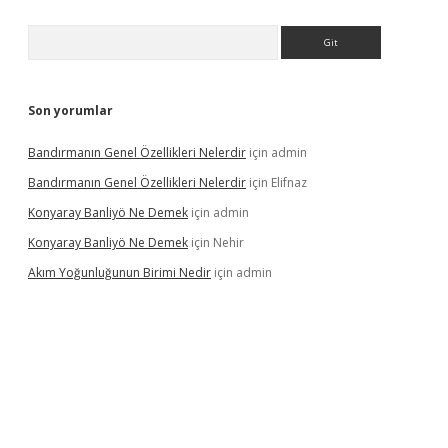
Arama
Son yorumlar
Bandırmanın Genel Özellikleri Nelerdir
için
admin
Bandırmanın Genel Özellikleri Nelerdir
için
Elifnaz
Konyaray Banliyö Ne Demek
için
admin
Konyaray Banliyö Ne Demek
için
Nehir
Akım Yoğunluğunun Birimi Nedir
için
admin
rgir.net