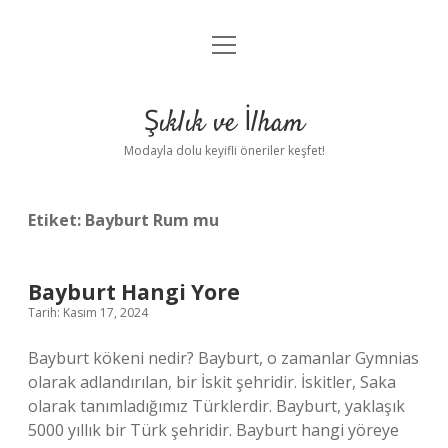
menüyü
Anasayfa
aç
Gizlilik Politikası
Şıklık ve İlham
Yasal Uyarı
Modayla dolu keyifli öneriler keşfet!
Hakkımızda
Etiket:
Bayburt Rum mu
Bayburt Hangi Yore
Tarih: Kasım 17, 2024
Bayburt kökeni nedir? Bayburt, o zamanlar Gymnias
olarak adlandırılan, bir İskit şehridir. İskitler, Saka
olarak tanımladığımız Türklerdir. Bayburt, yaklaşık
5000 yıllık bir Türk şehridir. Bayburt hangi yöreye