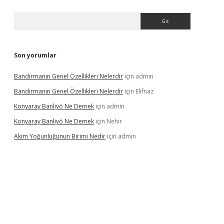
Arama
Son yorumlar
Bandırmanın Genel Özellikleri Nelerdir
için
admin
Bandırmanın Genel Özellikleri Nelerdir
için
Elifnaz
Konyaray Banliyö Ne Demek
için
admin
Konyaray Banliyö Ne Demek
için
Nehir
Akım Yoğunluğunun Birimi Nedir
için
admin
rgir.net