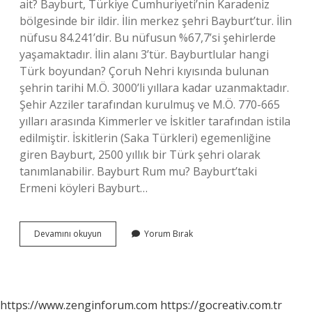
ait? Bayburt, Türkiye Cumhuriyeti’nin Karadeniz
bölgesinde bir ildir. İlin merkez şehri Bayburt’tur. İlin
nüfusu 84.241’dir. Bu nüfusun %67,7’si şehirlerde
yaşamaktadır. İlin alanı 3’tür. Bayburtlular hangi
Türk boyundan? Çoruh Nehri kıyısında bulunan
şehrin tarihi M.Ö. 3000’li yıllara kadar uzanmaktadır.
Şehir Azziler tarafından kurulmuş ve M.Ö. 770-665
yılları arasında Kimmerler ve İskitler tarafından istila
edilmiştir. İskitlerin (Saka Türkleri) egemenliğine
giren Bayburt, 2500 yıllık bir Türk şehri olarak
tanımlanabilir. Bayburt Rum mu? Bayburt’taki
Ermeni köyleri Bayburt…
Bayburt
Devamını okuyun
Yorum Bırak
Hangi
Yore
https://www.zenginforum.com
https://gocreativ.com.tr