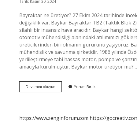
Tarih: Kasım 30, 2024
Bayraktar ne üretiyor? 27 Ekim 2024 tarihinde incel
değişiklik var. Baykar Bayraktar TB2 (Taktik Blok 
silahlı bir insansız hava aracıdır. Baykar hangi s
otomotiv mühendisliği alanındaki atılımımızı gökler
üreticilerinden biri olmanın gururunu yaşıyoruz. Ba
mühendislik ve savunma şirketidir. 1986 yılında Öz
yerlileştirmeye tabi hassas motor, pompa ve şanz
amacıyla kurulmuştur. Baykar motor üretiyor mu?…
Baykar
Devamını okuyun
Yorum Bırak
Ne
Üretiyor
https://www.zenginforum.com
https://gocreativ.com