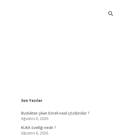
Sidebar
Son Yazılar
betexper giriş
betexpergir.net
Buzluktan çıkan börek nasıl çözdürülür ?
Ağustos 6, 2026
KUKA özelliği nedir ?
Ağustos 6, 2026