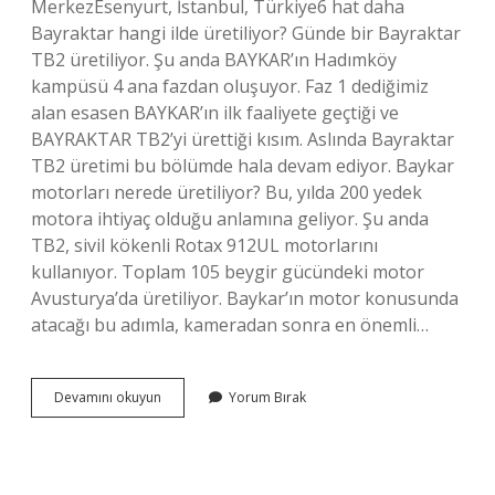
MerkezEsenyurt, İstanbul, Türkiye6 hat daha
Bayraktar hangi ilde üretiliyor? Günde bir Bayraktar
TB2 üretiliyor. Şu anda BAYKAR’ın Hadımköy
kampüsü 4 ana fazdan oluşuyor. Faz 1 dediğimiz
alan esasen BAYKAR’ın ilk faaliyete geçtiği ve
BAYRAKTAR TB2’yi ürettiği kısım. Aslında Bayraktar
TB2 üretimi bu bölümde hala devam ediyor. Baykar
motorları nerede üretiliyor? Bu, yılda 200 yedek
motora ihtiyaç olduğu anlamına geliyor. Şu anda
TB2, sivil kökenli Rotax 912UL motorlarını
kullanıyor. Toplam 105 beygir gücündeki motor
Avusturya’da üretiliyor. Baykar’ın motor konusunda
atacağı bu adımla, kameradan sonra en önemli…
Baykar
Devamını okuyun
Yorum Bırak
Nerede
Üretim
Yapıyor