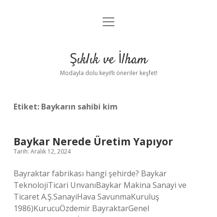
menüyü
Anasayfa
aç
Gizlilik Politikası
Şıklık ve İlham
Yasal Uyarı
Modayla dolu keyifli öneriler keşfet!
Hakkımızda
Etiket:
Baykarın sahibi kim
Baykar Nerede Üretim Yapıyor
Tarih: Aralık 12, 2024
Bayraktar fabrikası hangi şehirde? Baykar
TeknolojiTicari UnvanıBaykar Makina Sanayi ve
Ticaret A.Ş.SanayiHava SavunmaKuruluş
1986)KurucuÖzdemir BayraktarGenel