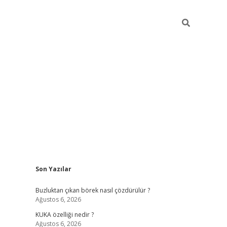
Sidebar
Son Yazılar
betexper giriş
betexpergir.net
Buzluktan çıkan börek nasıl çözdürülür ?
Ağustos 6, 2026
KUKA özelliği nedir ?
Ağustos 6, 2026