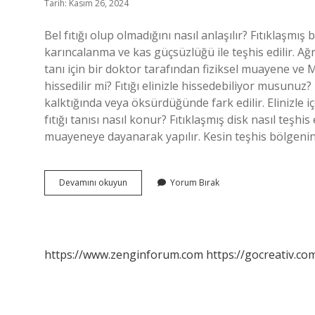
Tarih: Kasım 26, 2024
Bel fıtığı olup olmadığını nasıl anlaşılır? Fıtıklaşmış
karıncalanma ve kas güçsüzlüğü ile teşhis edilir. Ağrı
tanı için bir doktor tarafından fiziksel muayene ve MR
hissedilir mi? Fıtığı elinizle hissedebiliyor musunuz?
kalktığında veya öksürdüğünde fark edilir. Elinizle i
fıtığı tanısı nasıl konur? Fıtıklaşmış disk nasıl teşhi
muayeneye dayanarak yapılır. Kesin teşhis bölgen
Bel
Devamını okuyun
Yorum Bırak
Fıtığı
Belirtileri
Nelerdir
https://www.zenginforum.com
https://gocreativ.com