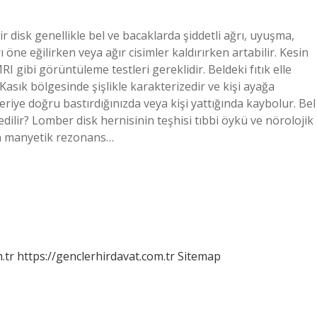
 bir disk genellikle bel ve bacaklarda şiddetli ağrı, uyuşma,
 öne eğilirken veya ağır cisimler kaldırırken artabilir. Kesin
I gibi görüntüleme testleri gereklidir. Beldeki fıtık elle
 Kasık bölgesinde şişlikle karakterizedir ve kişi ayağa
çeriye doğru bastırdığınızda veya kişi yattığında kaybolur. Bel
s edilir? Lomber disk hernisinin teşhisi tıbbi öykü ve nörolojik
in manyetik rezonans…
.tr
https://genclerhirdavat.com.tr
Sitemap