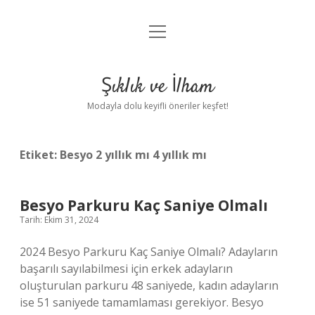
menüyü
Anasayfa
aç
Gizlilik Politikası
Şıklık ve İlham
Yasal Uyarı
Modayla dolu keyifli öneriler keşfet!
Hakkımızda
Etiket:
Besyo 2 yıllık mı 4 yıllık mı
Besyo Parkuru Kaç Saniye Olmalı
Tarih: Ekim 31, 2024
2024 Besyo Parkuru Kaç Saniye Olmalı? Adayların
başarılı sayılabilmesi için erkek adayların
oluşturulan parkuru 48 saniyede, kadın adayların
ise 51 saniyede tamamlaması gerekiyor. Besyo