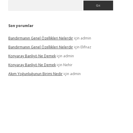
Arama
Son yorumlar
Bandırmanın Genel Özellikleri Nelerdir
için
admin
Bandırmanın Genel Özellikleri Nelerdir
için
Elifnaz
Konyaray Banliyö Ne Demek
için
admin
Konyaray Banliyö Ne Demek
için
Nehir
Akım Yoğunluğunun Birimi Nedir
için
admin
rgir.net