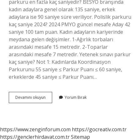
parkuru en fazla kaç saniyedir? BESYO branşında
kadın adaylara genel olarak 135 saniye, erkek
adaylara ise 90 saniye süre veriliyor. Polislik parkuru
kaç saniye 2024? 2024 PMYO güncel mesafe Aday 42
saniye 100 tam puan. Kadın adayların kariyerinde
meydana gelen değişimler. 1-Ağırlık torbaları
arasındaki mesafe 15 metredir. 2-Toparlar
arasındaki mesafe 7 metredir. Yetenek sınavı parkur
kaç saniye? Not 1: Kadınlarda Koordinasyon
Parkurunu 55 saniye ≤ Parkur Puanı ≤ 60 saniye,
erkeklerde 45 saniye ≤ Parkur Puanı…
Besyo
Devamını okuyun
Yorum Bırak
Parkuru
Kaç
Saniye
Olmalı
https://www.zenginforum.com
https://gocreativ.com.tr
https://genclerhirdavat.com.tr
Sitemap