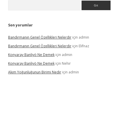
Arama
Son yorumlar
Bandırmanın Genel Özellikleri Nelerdir
için
admin
Bandırmanın Genel Özellikleri Nelerdir
için
Elifnaz
Konyaray Banliyö Ne Demek
için
admin
Konyaray Banliyö Ne Demek
için
Nehir
Akım Yoğunluğunun Birimi Nedir
için
admin
rgir.net