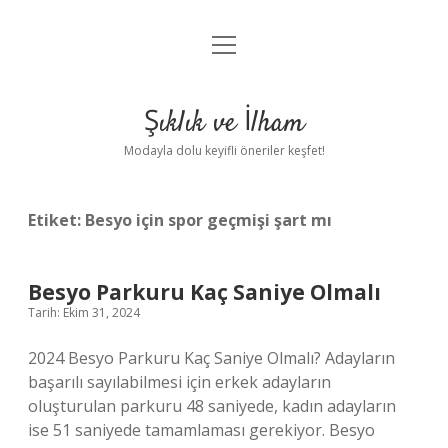
menüyü
Anasayfa
aç
Gizlilik Politikası
Şıklık ve İlham
Yasal Uyarı
Modayla dolu keyifli öneriler keşfet!
Hakkımızda
Etiket:
Besyo için spor geçmişi şart mı
Besyo Parkuru Kaç Saniye Olmalı
Tarih: Ekim 31, 2024
2024 Besyo Parkuru Kaç Saniye Olmalı? Adayların
başarılı sayılabilmesi için erkek adayların
oluşturulan parkuru 48 saniyede, kadın adayların
ise 51 saniyede tamamlaması gerekiyor. Besyo