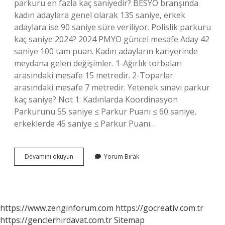
parkuru en fazla kaç saniyedir? BESYO branşında
kadın adaylara genel olarak 135 saniye, erkek
adaylara ise 90 saniye süre veriliyor. Polislik parkuru
kaç saniye 2024? 2024 PMYO güncel mesafe Aday 42
saniye 100 tam puan. Kadın adayların kariyerinde
meydana gelen değişimler. 1-Ağırlık torbaları
arasındaki mesafe 15 metredir. 2-Toparlar
arasındaki mesafe 7 metredir. Yetenek sınavı parkur
kaç saniye? Not 1: Kadınlarda Koordinasyon
Parkurunu 55 saniye ≤ Parkur Puanı ≤ 60 saniye,
erkeklerde 45 saniye ≤ Parkur Puanı…
Besyo
Devamını okuyun
Yorum Bırak
Parkuru
Kaç
Saniye
Olmalı
https://www.zenginforum.com
https://gocreativ.com.tr
https://genclerhirdavat.com.tr
Sitemap