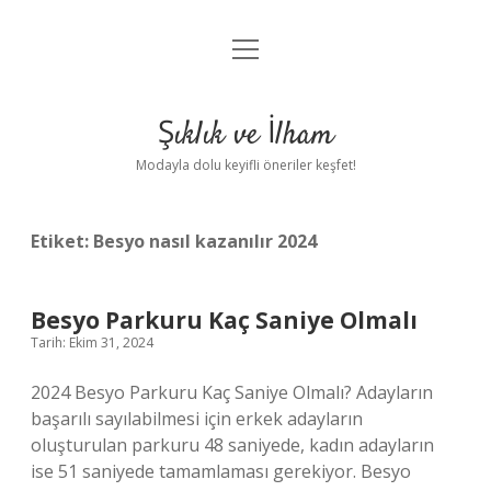
menüyü
Anasayfa
aç
Gizlilik Politikası
Şıklık ve İlham
Yasal Uyarı
Modayla dolu keyifli öneriler keşfet!
Hakkımızda
Etiket:
Besyo nasıl kazanılır 2024
Besyo Parkuru Kaç Saniye Olmalı
Tarih: Ekim 31, 2024
2024 Besyo Parkuru Kaç Saniye Olmalı? Adayların
başarılı sayılabilmesi için erkek adayların
oluşturulan parkuru 48 saniyede, kadın adayların
ise 51 saniyede tamamlaması gerekiyor. Besyo