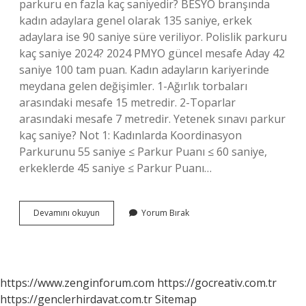
parkuru en fazla kaç saniyedir? BESYO branşında
kadın adaylara genel olarak 135 saniye, erkek
adaylara ise 90 saniye süre veriliyor. Polislik parkuru
kaç saniye 2024? 2024 PMYO güncel mesafe Aday 42
saniye 100 tam puan. Kadın adayların kariyerinde
meydana gelen değişimler. 1-Ağırlık torbaları
arasındaki mesafe 15 metredir. 2-Toparlar
arasındaki mesafe 7 metredir. Yetenek sınavı parkur
kaç saniye? Not 1: Kadınlarda Koordinasyon
Parkurunu 55 saniye ≤ Parkur Puanı ≤ 60 saniye,
erkeklerde 45 saniye ≤ Parkur Puanı…
Besyo
Devamını okuyun
Yorum Bırak
Parkuru
Kaç
Saniye
Olmalı
https://www.zenginforum.com
https://gocreativ.com.tr
https://genclerhirdavat.com.tr
Sitemap