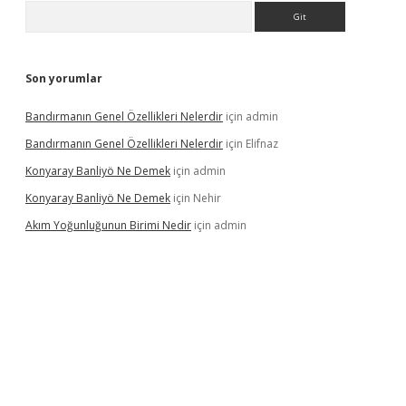
Arama
Son yorumlar
Bandırmanın Genel Özellikleri Nelerdir
için
admin
Bandırmanın Genel Özellikleri Nelerdir
için
Elifnaz
Konyaray Banliyö Ne Demek
için
admin
Konyaray Banliyö Ne Demek
için
Nehir
Akım Yoğunluğunun Birimi Nedir
için
admin
rgir.net