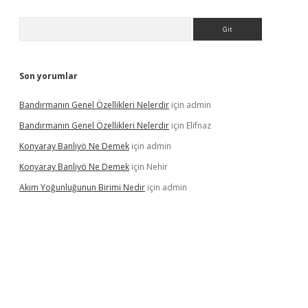
Arama
Son yorumlar
Bandırmanın Genel Özellikleri Nelerdir
için
admin
Bandırmanın Genel Özellikleri Nelerdir
için
Elifnaz
Konyaray Banliyö Ne Demek
için
admin
Konyaray Banliyö Ne Demek
için
Nehir
Akım Yoğunluğunun Birimi Nedir
için
admin
rgir.net