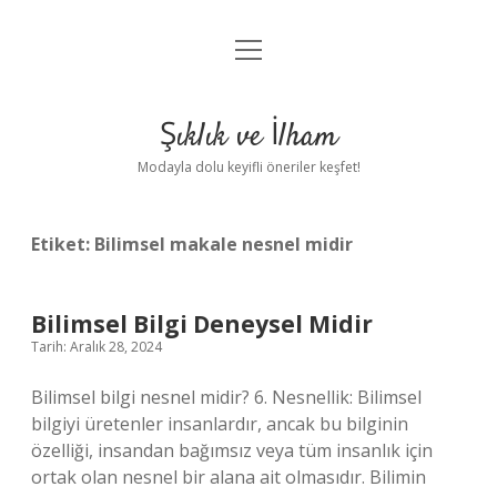
menüyü
Anasayfa
aç
Gizlilik Politikası
Şıklık ve İlham
Yasal Uyarı
Modayla dolu keyifli öneriler keşfet!
Hakkımızda
Etiket:
Bilimsel makale nesnel midir
Bilimsel Bilgi Deneysel Midir
Tarih: Aralık 28, 2024
Bilimsel bilgi nesnel midir? 6. Nesnellik: Bilimsel
bilgiyi üretenler insanlardır, ancak bu bilginin
özelliği, insandan bağımsız veya tüm insanlık için
ortak olan nesnel bir alana ait olmasıdır. Bilimin