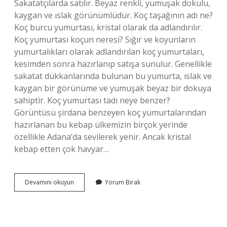
Sakatatçılarda satılır. Beyaz renkli, yumuşak dokulu,
kaygan ve ıslak görünümlüdür. Koç taşağının adı ne?
Koç burcu yumurtası, kristal olarak da adlandırılır.
Koç yumurtası koçun neresi? Sığır ve koyunların
yumurtalıkları olarak adlandırılan koç yumurtaları,
kesimden sonra hazırlanıp satışa sunulur. Genellikle
sakatat dükkanlarında bulunan bu yumurta, ıslak ve
kaygan bir görünüme ve yumuşak beyaz bir dokuya
sahiptir. Koç yumurtası tadı neye benzer?
Görüntüsü şirdana benzeyen koç yumurtalarından
hazırlanan bu kebap ülkemizin birçok yerinde
özellikle Adana’da sevilerek yenir. Ancak kristal
kebap etten çok havyar…
Koc
Devamını okuyun
Yorum Bırak
Yumurtasina
Neden
Billur
Denir