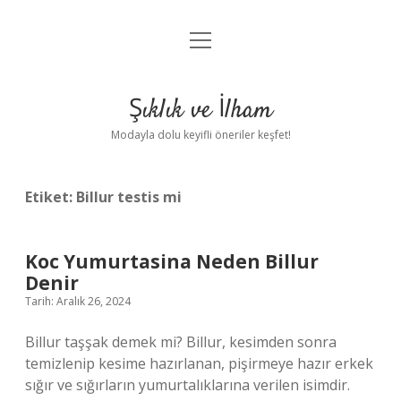
menüyü
Anasayfa
aç
Gizlilik Politikası
Şıklık ve İlham
Yasal Uyarı
Modayla dolu keyifli öneriler keşfet!
Hakkımızda
Etiket:
Billur testis mi
Koc Yumurtasina Neden Billur
Denir
Tarih: Aralık 26, 2024
Billur taşşak demek mi? Billur, kesimden sonra
temizlenip kesime hazırlanan, pişirmeye hazır erkek
sığır ve sığırların yumurtalıklarına verilen isimdir.