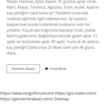
Nisan, Haziran, Eylül, Kasım. 31 günlük aylar: Ocak,
Mart, Mayıs, Temmuz, Ağustos, Ekim, Aralık. Ayların
kaç çektiğini nasıl buluruz? Pandemi sırasında
uzaktan eğitimle ilgili videolarımız. Ay sayısını
başparmak kuralı kullanarak bulmanın eski bir
yoludur. Küçük parmağınızla başlayıp Ocak, Şubat,
Mart’a gidersiniz. Bağlantıya karşılık gelen aylar 31
aydır ve boşluktaki aylar 30 aydır. Yumruk ile ayların
kaç çektiği? Daha önce 25 Mart olan yılın ilk günü
daha…
Ayların
Devamını okuyun
Yorum Bırak
Kaç
Gün
Olduğunu
Bulma
https://www.zenginforum.com
https://gocreativ.com.tr
https://genclerhirdavat.com.tr
Sitemap