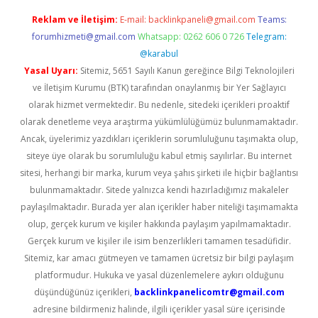
Reklam ve İletişim:
E-mail:
backlinkpaneli@gmail.com
Teams:
forumhizmeti@gmail.com
Whatsapp: 0262 606 0 726
Telegram:
@karabul
Yasal Uyarı:
Sitemiz, 5651 Sayılı Kanun gereğince Bilgi Teknolojileri
ve İletişim Kurumu (BTK) tarafından onaylanmış bir Yer Sağlayıcı
olarak hizmet vermektedir. Bu nedenle, sitedeki içerikleri proaktif
olarak denetleme veya araştırma yükümlülüğümüz bulunmamaktadır.
Ancak, üyelerimiz yazdıkları içeriklerin sorumluluğunu taşımakta olup,
siteye üye olarak bu sorumluluğu kabul etmiş sayılırlar. Bu internet
sitesi, herhangi bir marka, kurum veya şahıs şirketi ile hiçbir bağlantısı
bulunmamaktadır. Sitede yalnızca kendi hazırladığımız makaleler
paylaşılmaktadır. Burada yer alan içerikler haber niteliği taşımamakta
olup, gerçek kurum ve kişiler hakkında paylaşım yapılmamaktadır.
Gerçek kurum ve kişiler ile isim benzerlikleri tamamen tesadüfidir.
Sitemiz, kar amacı gütmeyen ve tamamen ücretsiz bir bilgi paylaşım
platformudur. Hukuka ve yasal düzenlemelere aykırı olduğunu
düşündüğünüz içerikleri,
backlinkpanelicomtr@gmail.com
adresine bildirmeniz halinde, ilgili içerikler yasal süre içerisinde