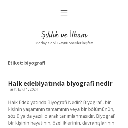
menüyü
Anasayfa
aç
Gizlilik Politikası
Şıklık ve İlham
Yasal Uyarı
Modayla dolu keyifli öneriler keşfet!
Hakkımızda
Etiket:
biyografi
Halk edebiyatında biyografi nedir
Tarih: Eylül 1, 2024
Halk Edebiyatında Biyografi Nedir? Biyografi, bir
kişinin yaşamının tamamının veya bir bölümünün,
sözlü ya da yazılı olarak tanımlanmasıdır. Biyografi,
bir kişinin hayatının, özelliklerinin, davranışlarının