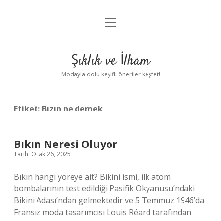
menüyü
Anasayfa
aç
Gizlilik Politikası
Şıklık ve İlham
Yasal Uyarı
Modayla dolu keyifli öneriler keşfet!
Hakkımızda
Etiket:
Bızın ne demek
Bıkın Neresi Oluyor
Tarih: Ocak 26, 2025
Bıkın hangi yöreye ait? Bikini ismi, ilk atom
bombalarının test edildiği Pasifik Okyanusu’ndaki
Bikini Adası’ndan gelmektedir ve 5 Temmuz 1946’da
Fransız moda tasarımcısı Louis Réard tarafından