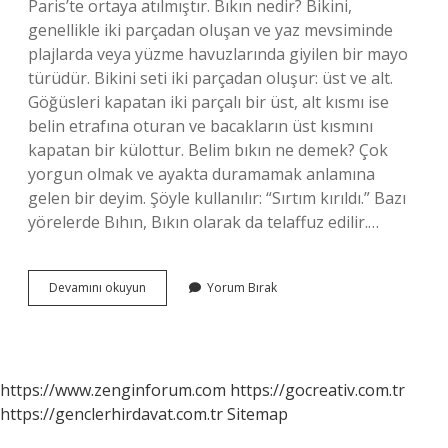
Paris’te ortaya atılmıştır. Bıkın nedir? Bikini,
genellikle iki parçadan oluşan ve yaz mevsiminde
plajlarda veya yüzme havuzlarında giyilen bir mayo
türüdür. Bikini seti iki parçadan oluşur: üst ve alt.
Göğüsleri kapatan iki parçalı bir üst, alt kısmı ise
belin etrafına oturan ve bacakların üst kısmını
kapatan bir külottur. Belim bıkın ne demek? Çok
yorgun olmak ve ayakta duramamak anlamına
gelen bir deyim. Şöyle kullanılır: “Sırtım kırıldı.” Bazı
yörelerde Bıhın, Bıkın olarak da telaffuz edilir.…
Bıkın
Devamını okuyun
Yorum Bırak
Neresi
Oluyor
https://www.zenginforum.com
https://gocreativ.com.tr
https://genclerhirdavat.com.tr
Sitemap