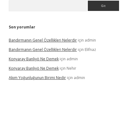
Arama
Son yorumlar
Bandırmanın Genel Özellikleri Nelerdir
için
admin
Bandırmanın Genel Özellikleri Nelerdir
için
Elifnaz
Konyaray Banliyö Ne Demek
için
admin
Konyaray Banliyö Ne Demek
için
Nehir
Akım Yoğunluğunun Birimi Nedir
için
admin
rgir.net