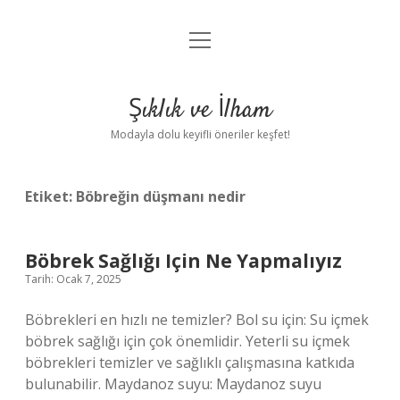
menüyü
Anasayfa
aç
Gizlilik Politikası
Şıklık ve İlham
Yasal Uyarı
Modayla dolu keyifli öneriler keşfet!
Hakkımızda
Etiket:
Böbreğin düşmanı nedir
Böbrek Sağlığı Için Ne Yapmalıyız
Tarih: Ocak 7, 2025
Böbrekleri en hızlı ne temizler? Bol su için: Su içmek
böbrek sağlığı için çok önemlidir. Yeterli su içmek
böbrekleri temizler ve sağlıklı çalışmasına katkıda
bulunabilir. Maydanoz suyu: Maydanoz suyu