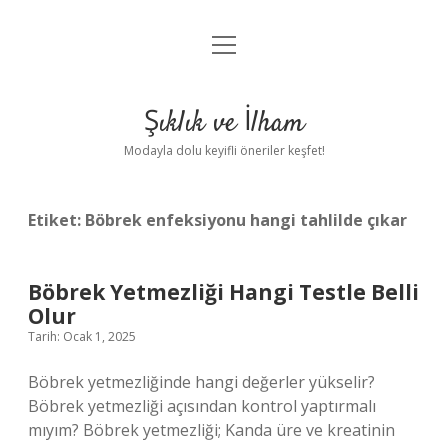
menüyü
Anasayfa
aç
Gizlilik Politikası
Şıklık ve İlham
Yasal Uyarı
Modayla dolu keyifli öneriler keşfet!
Hakkımızda
Etiket:
Böbrek enfeksiyonu hangi tahlilde çıkar
Böbrek Yetmezliği Hangi Testle Belli
Olur
Tarih: Ocak 1, 2025
Böbrek yetmezliğinde hangi değerler yükselir?
Böbrek yetmezliği açısından kontrol yaptırmalı
mıyım? Böbrek yetmezliği; Kanda üre ve kreatinin