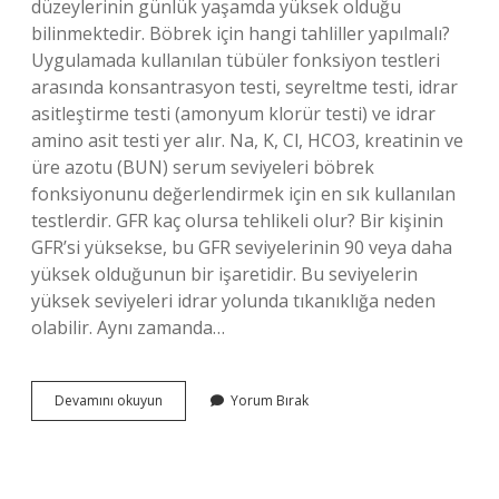
düzeylerinin günlük yaşamda yüksek olduğu
bilinmektedir. Böbrek için hangi tahliller yapılmalı?
Uygulamada kullanılan tübüler fonksiyon testleri
arasında konsantrasyon testi, seyreltme testi, idrar
asitleştirme testi (amonyum klorür testi) ve idrar
amino asit testi yer alır. Na, K, Cl, HCO3, kreatinin ve
üre azotu (BUN) serum seviyeleri böbrek
fonksiyonunu değerlendirmek için en sık kullanılan
testlerdir. GFR kaç olursa tehlikeli olur? Bir kişinin
GFR’si yüksekse, bu GFR seviyelerinin 90 veya daha
yüksek olduğunun bir işaretidir. Bu seviyelerin
yüksek seviyeleri idrar yolunda tıkanıklığa neden
olabilir. Aynı zamanda…
Böbrek
Devamını okuyun
Yorum Bırak
Yetmezliği
Hangi
Testle
Belli