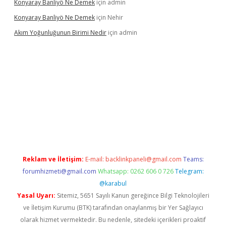
Konyaray Banliyö Ne Demek
için
admin
Konyaray Banliyö Ne Demek
için
Nehir
Akım Yoğunluğunun Birimi Nedir
için
admin
ir.net
Reklam ve İletişim:
E-mail:
backlinkpaneli@gmail.com
Teams:
forumhizmeti@gmail.com
Whatsapp: 0262 606 0 726
Telegram:
@karabul
Yasal Uyarı:
Sitemiz, 5651 Sayılı Kanun gereğince Bilgi Teknolojileri
ve İletişim Kurumu (BTK) tarafından onaylanmış bir Yer Sağlayıcı
olarak hizmet vermektedir. Bu nedenle, sitedeki içerikleri proaktif