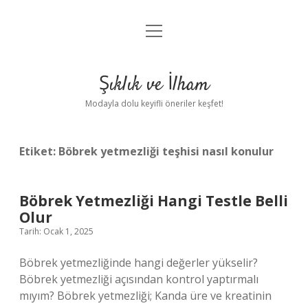
menüyü
Anasayfa
aç
Gizlilik Politikası
Şıklık ve İlham
Yasal Uyarı
Modayla dolu keyifli öneriler keşfet!
Hakkımızda
Etiket:
Böbrek yetmezliği teşhisi nasıl konulur
Böbrek Yetmezliği Hangi Testle Belli
Olur
Tarih: Ocak 1, 2025
Böbrek yetmezliğinde hangi değerler yükselir?
Böbrek yetmezliği açısından kontrol yaptırmalı
mıyım? Böbrek yetmezliği; Kanda üre ve kreatinin