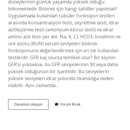
düzeylerinin günlük yaşamda yüksek olduğu
bilinmektedir. Böbrek için hangi tahliller yapılmalı?
Uygulamada kullanılan tübüler fonksiyon testleri
arasında konsantrasyon testi, seyreltme testi, idrar
asitleştirme testi (amonyum klorür testi) ve idrar
amino asit testi yer alır. Na, K, Cl, HCO3, kreatinin ve
üre azotu (BUN) serum seviyeleri böbrek
fonksiyonunu değerlendirmek için en sık kullanılan
testlerdir. GFR kaç olursa tehlikeli olur? Bir kişinin
GFR’si yüksekse, bu GFR seviyelerinin 90 veya daha
yüksek olduğunun bir işaretidir. Bu seviyelerin
yüksek seviyeleri idrar yolunda tıkanıklığa neden
olabilir. Aynı zamanda…
Böbrek
Devamını okuyun
Yorum Bırak
Yetmezliği
Hangi
Testle
Belli