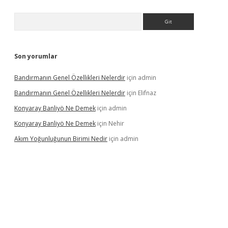
Arama
Son yorumlar
Bandırmanın Genel Özellikleri Nelerdir
için
admin
Bandırmanın Genel Özellikleri Nelerdir
için
Elifnaz
Konyaray Banliyö Ne Demek
için
admin
Konyaray Banliyö Ne Demek
için
Nehir
Akım Yoğunluğunun Birimi Nedir
için
admin
rgir.net