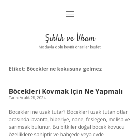
menüyü
Anasayfa
aç
Gizlilik Politikası
Şıklık ve İlham
Yasal Uyarı
Modayla dolu keyifli öneriler keşfet!
Hakkımızda
Etiket:
Böcekler ne kokusuna gelmez
Böcekleri Kovmak Için Ne Yapmalı
Tarih: Aralık 28, 2024
Böcekleri ne uzak tutar? Böcekleri uzak tutan otlar
arasında lavanta, biberiye, nane, fesleğen, melisa ve
sarımsak bulunur. Bu bitkiler doğal böcek kovucu
özelliklere sahiptir ve bahçede veya evde