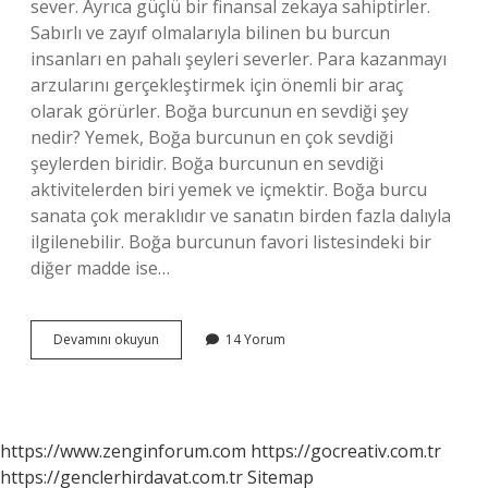
sever. Ayrıca güçlü bir finansal zekaya sahiptirler.
Sabırlı ve zayıf olmalarıyla bilinen bu burcun
insanları en pahalı şeyleri severler. Para kazanmayı
arzularını gerçekleştirmek için önemli bir araç
olarak görürler. Boğa burcunun en sevdiği şey
nedir? Yemek, Boğa burcunun en çok sevdiği
şeylerden biridir. Boğa burcunun en sevdiği
aktivitelerden biri yemek ve içmektir. Boğa burcu
sanata çok meraklıdır ve sanatın birden fazla dalıyla
ilgilenebilir. Boğa burcunun favori listesindeki bir
diğer madde ise…
Boğa
Devamını okuyun
14 Yorum
Burcu
En
Çok
Neye
Düşkün
https://www.zenginforum.com
https://gocreativ.com.tr
https://genclerhirdavat.com.tr
Sitemap