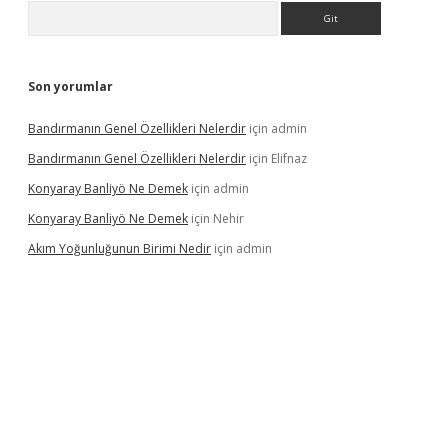
Arama
Son yorumlar
Bandırmanın Genel Özellikleri Nelerdir
için
admin
Bandırmanın Genel Özellikleri Nelerdir
için
Elifnaz
Konyaray Banliyö Ne Demek
için
admin
Konyaray Banliyö Ne Demek
için
Nehir
Akım Yoğunluğunun Birimi Nedir
için
admin
rgir.net