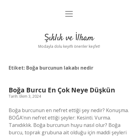
menüyü
Anasayfa
aç
Gizlilik Politikası
Şıklık ve İlham
Yasal Uyarı
Modayla dolu keyifli öneriler keşfet!
Hakkımızda
Etiket:
Boğa burcunun lakabı nedir
Boğa Burcu En Çok Neye Düşkün
Tarih: Ekim 3, 2024
Boğa burcunun en nefret ettiği şey nedir? Konuşma.
BOĞA’nın nefret ettiği şeyler: Kesinti. Vurma.
Tanıdıklık. Boğa burcunun huyu nasıl olur? Boğa
burcu, toprak grubuna ait olduğu için maddi şeyleri