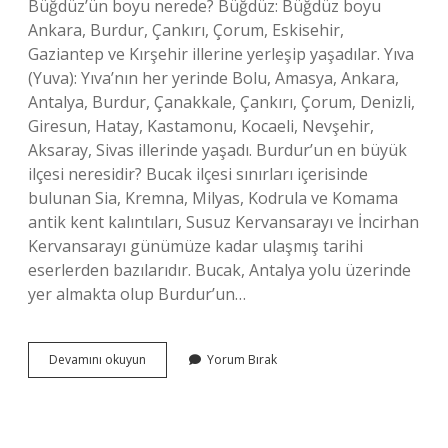
Büğdüz’ün boyu nerede? Büğdüz: Büğdüz boyu
Ankara, Burdur, Çankırı, Çorum, Eskisehir,
Gaziantep ve Kırşehir illerine yerleşip yaşadılar. Yıva
(Yuva): Yıva’nın her yerinde Bolu, Amasya, Ankara,
Antalya, Burdur, Çanakkale, Çankırı, Çorum, Denizli,
Giresun, Hatay, Kastamonu, Kocaeli, Nevşehir,
Aksaray, Sivas illerinde yaşadı. Burdur’un en büyük
ilçesi neresidir? Bucak ilçesi sınırları içerisinde
bulunan Sia, Kremna, Milyas, Kodrula ve Komama
antik kent kalıntıları, Susuz Kervansarayı ve İncirhan
Kervansarayı günümüze kadar ulaşmış tarihi
eserlerden bazılarıdır. Bucak, Antalya yolu üzerinde
yer almakta olup Burdur’un…
Büğdüz
Devamını okuyun
Yorum Bırak
Köyü
Hangi
Ilçeye
Bağlı