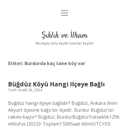
menüyü
Anasayfa
aç
Gizlilik Politikası
Şıklık ve İlham
Yasal Uyarı
Modayla dolu keyifli öneriler keşfet!
Hakkımızda
Etiket:
Burdurda kaç tane köy var
Büğdüz Köyü Hangi Ilçeye Bağlı
Tarih: Aralık 28, 2024
Büğdüz hangi ilçeye bağlıdır? Büğdüz, Ankara ilinin
Akyurt ilçesine bağlı bir ilçedir. Burdur Büğdüz’ün
rakımı kaçtır? Büğdüz, BurdurBüğdüzYükseklik1296
mNüfus (2022)• Toplam1.506Saat dilimiUTC+03.