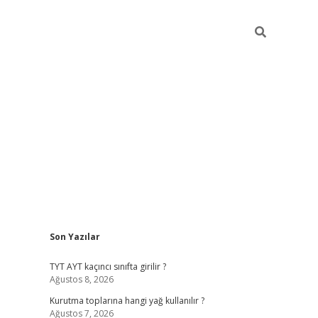
Sidebar
Son Yazılar
betexper giriş
betexpergir.net
TYT AYT kaçıncı sınıfta girilir ?
Ağustos 8, 2026
Kurutma toplarına hangi yağ kullanılır ?
Ağustos 7, 2026