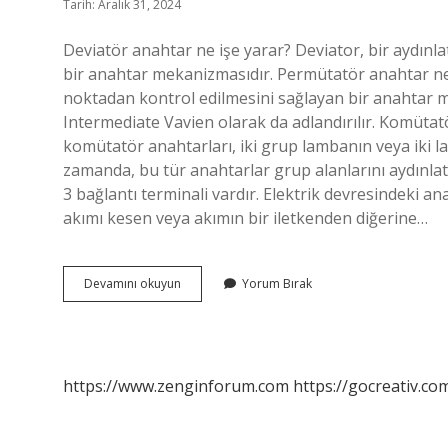
Tarih: Aralık 31, 2024
Deviatör anahtar ne işe yarar? Deviator, bir aydınl
bir anahtar mekanizmasıdır. Permütatör anahtar ned
noktadan kontrol edilmesini sağlayan bir anahtar m
Intermediate Vavien olarak da adlandırılır. Komütat
komütatör anahtarları, iki grup lambanın veya iki l
zamanda, bu tür anahtarlar grup alanlarını aydınlat
3 bağlantı terminali vardır. Elektrik devresindeki an
akımı kesen veya akımın bir iletkenden diğerine…
Deviatör
Devamını okuyun
Yorum Bırak
Anahtar
Ne
Demek
https://www.zenginforum.com
https://gocreativ.com