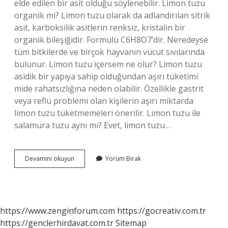
elde edilen bir asit olduğu söylenebilir. Limon tuzu
organik mi? Limon tuzu olarak da adlandırılan sitrik
asit, karboksilik asitlerin renksiz, kristalin bir
organik bileşiğidir. Formülü C6H8O7’dir. Neredeyse
tüm bitkilerde ve birçok hayvanın vücut sıvılarında
bulunur. Limon tuzu içersem ne olur? Limon tuzu
asidik bir yapıya sahip olduğundan aşırı tüketimi
mide rahatsızlığına neden olabilir. Özellikle gastrit
veya reflü problemi olan kişilerin aşırı miktarda
limon tuzu tüketmemeleri önerilir. Limon tuzu ile
salamura tuzu aynı mı? Evet, limon tuzu…
Limon
Devamını okuyun
Yorum Bırak
Tozu
Saglikli
Mi
https://www.zenginforum.com
https://gocreativ.com.tr
https://genclerhirdavat.com.tr
Sitemap