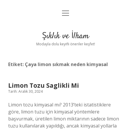
menüyü
Anasayfa
aç
Gizlilik Politikası
Şıklık ve İlham
Yasal Uyarı
Modayla dolu keyifli öneriler keşfet!
Hakkımızda
Etiket:
Çaya limon sıkmak neden kimyasal
Limon Tozu Saglikli Mi
Tarih: Aralık 30, 2024
Limon tozu kimyasal mı? 2013’teki istatistiklere
göre, limon tuzu için kimyasal yöntemlere
başvurmak, üretilen limon miktarının sadece limon
tuzu kullanılarak yapıldığı, ancak kimyasal yollarla