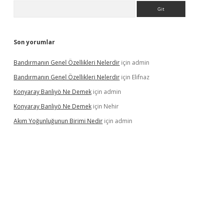
Arama
Son yorumlar
Bandırmanın Genel Özellikleri Nelerdir
için
admin
Bandırmanın Genel Özellikleri Nelerdir
için
Elifnaz
Konyaray Banliyö Ne Demek
için
admin
Konyaray Banliyö Ne Demek
için
Nehir
Akım Yoğunluğunun Birimi Nedir
için
admin
rgir.net