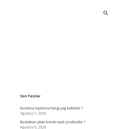
Sidebar
Son Yazılar
betexper giriş
betexpergir
Kurutma toplarına hangi yağ kullanılır ?
Ağustos 7, 2026
Buzluktan çıkan börek nasıl çözdürülür ?
Ağustos 6, 2026