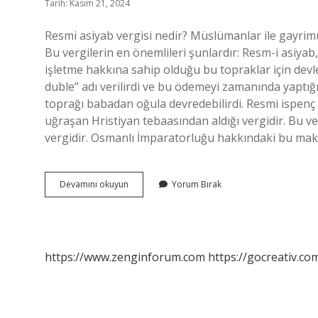
Tarih: Kasım 21, 2024
Resmi asiyab vergisi nedir? Müslümanlar ile gayrimüsl
Bu vergilerin en önemlileri şunlardır: Resm-i asiyab,
işletme hakkına sahip olduğu bu topraklar için devle
duble” adı verilirdi ve bu ödemeyi zamanında yaptığı
toprağı babadan oğula devredebilirdi. Resmi ispenç
uğraşan Hristiyan tebaasından aldığı vergidir. Bu ver
vergidir. Osmanlı İmparatorluğu hakkındaki bu mak
Resmi
Devamını okuyun
Yorum Bırak
Asiyap
Nedir
https://www.zenginforum.com
https://gocreativ.com