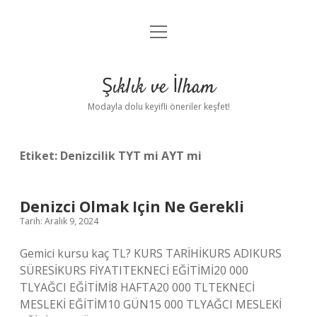
menüyü
Anasayfa
aç
Gizlilik Politikası
Şıklık ve İlham
Yasal Uyarı
Modayla dolu keyifli öneriler keşfet!
Hakkımızda
Etiket:
Denizcilik TYT mi AYT mi
Denizci Olmak Için Ne Gerekli
Tarih: Aralık 9, 2024
Gemici kursu kaç TL? KURS TARİHİKURS ADIKURS
SÜRESİKURS FİYATITEKNECİ EĞİTİMİ20 000
TLYAĞCI EĞİTİMİ8 HAFTA20 000 TLTEKNECİ
MESLEKİ EĞİTİM10 GÜN15 000 TLYAĞCI MESLEKİ