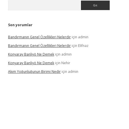
Arama
Son yorumlar
Bandırmanın Genel Özellikleri Nelerdir
için
admin
Bandırmanın Genel Özellikleri Nelerdir
için
Elifnaz
Konyaray Banliyö Ne Demek
için
admin
Konyaray Banliyö Ne Demek
için
Nehir
Akım Yoğunluğunun Birimi Nedir
için
admin
rgir.net