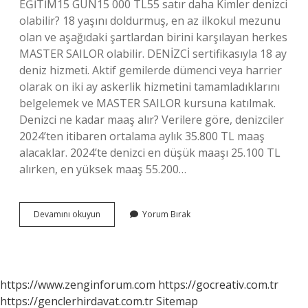
EĞİTİM15 GÜN15 000 TL55 satır daha Kimler denizci
olabilir? 18 yaşını doldurmuş, en az ilkokul mezunu
olan ve aşağıdaki şartlardan birini karşılayan herkes
MASTER SAILOR olabilir. DENİZCİ sertifikasıyla 18 ay
deniz hizmeti. Aktif gemilerde dümenci veya harrier
olarak on iki ay askerlik hizmetini tamamladıklarını
belgelemek ve MASTER SAILOR kursuna katılmak.
Denizci ne kadar maaş alır? Verilere göre, denizciler
2024’ten itibaren ortalama aylık 35.800 TL maaş
alacaklar. 2024’te denizci en düşük maaşı 25.100 TL
alırken, en yüksek maaş 55.200…
Denizci
Devamını okuyun
Yorum Bırak
Olmak
Için
Ne
Gerekli
https://www.zenginforum.com
https://gocreativ.com.tr
https://genclerhirdavat.com.tr
Sitemap