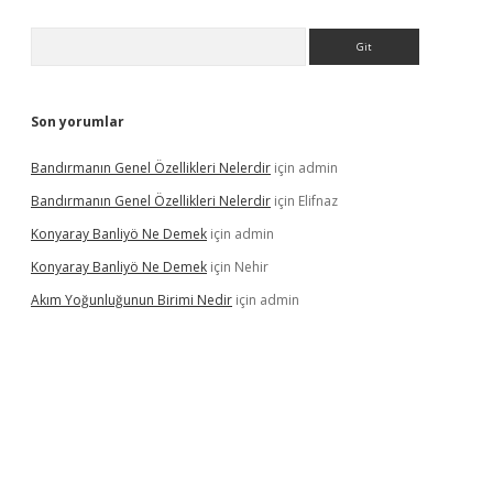
Arama
Son yorumlar
Bandırmanın Genel Özellikleri Nelerdir
için
admin
Bandırmanın Genel Özellikleri Nelerdir
için
Elifnaz
Konyaray Banliyö Ne Demek
için
admin
Konyaray Banliyö Ne Demek
için
Nehir
Akım Yoğunluğunun Birimi Nedir
için
admin
rgir.net