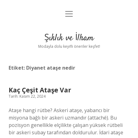
menüyü
Anasayfa
aç
Gizlilik Politikası
Şıklık ve İlham
Yasal Uyarı
Modayla dolu keyifli öneriler keşfet!
Hakkımızda
Etiket:
Diyanet ataşe nedir
Kaç Çeşit Ataşe Var
Tarih: Kasım 22, 2024
Ataşe hangi rütbe? Askeri ataşe, yabancı bir
misyona bağlı bir askeri uzmandır (attaché). Bu
pozisyon genellikle elçilikte çalışan yüksek rütbeli
bir askeri subay tarafından doldurulur. İdari ataşe