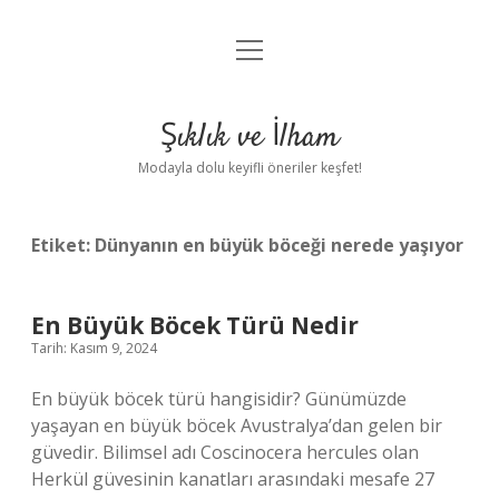
menüyü
Anasayfa
aç
Gizlilik Politikası
Şıklık ve İlham
Yasal Uyarı
Modayla dolu keyifli öneriler keşfet!
Hakkımızda
Etiket:
Dünyanın en büyük böceği nerede yaşıyor
En Büyük Böcek Türü Nedir
Tarih: Kasım 9, 2024
En büyük böcek türü hangisidir? Günümüzde
yaşayan en büyük böcek Avustralya’dan gelen bir
güvedir. Bilimsel adı Coscinocera hercules olan
Herkül güvesinin kanatları arasındaki mesafe 27