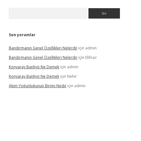
Arama
Son yorumlar
Bandırmanın Genel Özellikleri Nelerdir
için
admin
Bandırmanın Genel Özellikleri Nelerdir
için
Elifnaz
Konyaray Banliyö Ne Demek
için
admin
Konyaray Banliyö Ne Demek
için
Nehir
Akım Yoğunluğunun Birimi Nedir
için
admin
rgir.net