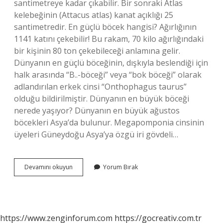
santimetreye kadar çıkabilir. Bir sonraki Atlas
kelebeğinin (Attacus atlas) kanat açıklığı 25
santimetredir. En güçlü böcek hangisi? Ağırlığının
1141 katını çekebilir! Bu rakam, 70 kilo ağırlığındaki
bir kişinin 80 ton çekebileceği anlamına gelir.
Dünyanın en güçlü böceğinin, dışkıyla beslendiği için
halk arasında “B..-böceği” veya “bok böceği” olarak
adlandırılan erkek cinsi “Onthophagus taurus”
olduğu bildirilmiştir. Dünyanın en büyük böceği
nerede yaşıyor? Dünyanın en büyük ağustos
böcekleri Asya’da bulunur. Megapomponia cinsinin
üyeleri Güneydoğu Asya’ya özgü iri gövdeli…
En
Devamını okuyun
Yorum Bırak
Büyük
Böcek
Türü
Nedir
https://www.zenginforum.com
https://gocreativ.com.tr