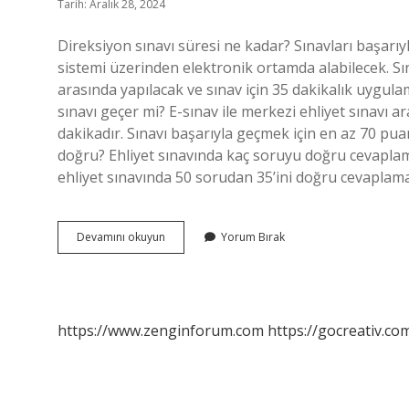
Tarih: Aralık 28, 2024
Direksiyon sınavı süresi ne kadar? Sınavları başarıy
sistemi üzerinden elektronik ortamda alabilecek. Sın
arasında yapılacak ve sınav için 35 dakikalık uygula
sınavı geçer mi? E-sınav ile merkezi ehliyet sınavı 
dakikadır. Sınavı başarıyla geçmek için en az 70 pu
doğru? Ehliyet sınavında kaç soruyu doğru cevaplam
ehliyet sınavında 50 sorudan 35’ini doğru cevaplam
Ehliyet
Devamını okuyun
Yorum Bırak
Sınavı
Kaç
Dakika
Sürer
https://www.zenginforum.com
https://gocreativ.com