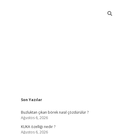
Sidebar
Son Yazılar
betexper giriş
betexpergir.net
Buzluktan çıkan börek nasıl çözdürülür ?
Ağustos 6, 2026
KUKA özelliği nedir ?
Ağustos 6, 2026