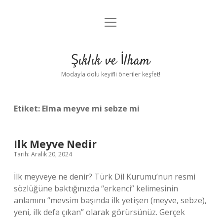
menüyü
Anasayfa
aç
Gizlilik Politikası
Şıklık ve İlham
Yasal Uyarı
Modayla dolu keyifli öneriler keşfet!
Hakkımızda
Etiket:
Elma meyve mi sebze mi
Ilk Meyve Nedir
Tarih: Aralık 20, 2024
İlk meyveye ne denir? Türk Dil Kurumu’nun resmi
sözlüğüne baktığınızda “erkenci” kelimesinin
anlamını “mevsim başında ilk yetişen (meyve, sebze),
yeni, ilk defa çıkan” olarak görürsünüz. Gerçek