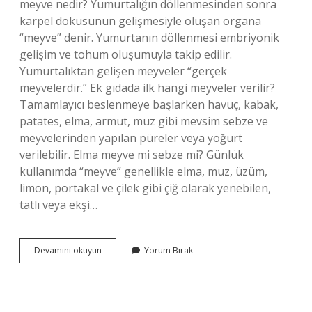
meyve nedir? Yumurtalığın döllenmesinden sonra
karpel dokusunun gelişmesiyle oluşan organa
“meyve” denir. Yumurtanın döllenmesi embriyonik
gelişim ve tohum oluşumuyla takip edilir.
Yumurtalıktan gelişen meyveler “gerçek
meyvelerdir.” Ek gıdada ilk hangi meyveler verilir?
Tamamlayıcı beslenmeye başlarken havuç, kabak,
patates, elma, armut, muz gibi mevsim sebze ve
meyvelerinden yapılan püreler veya yoğurt
verilebilir. Elma meyve mi sebze mi? Günlük
kullanımda “meyve” genellikle elma, muz, üzüm,
limon, portakal ve çilek gibi çiğ olarak yenebilen,
tatlı veya ekşi…
Ilk
Devamını okuyun
Yorum Bırak
Meyve
Nedir