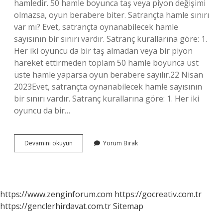
hamledir. 50 hamle boyunca taş veya piyon değişimi
olmazsa, oyun berabere biter. Satrançta hamle sınırı
var mı? Evet, satrançta oynanabilecek hamle
sayısının bir sınırı vardır. Satranç kurallarına göre: 1.
Her iki oyuncu da bir taş almadan veya bir piyon
hareket ettirmeden toplam 50 hamle boyunca üst
üste hamle yaparsa oyun berabere sayılır.22 Nisan
2023Evet, satrançta oynanabilecek hamle sayısının
bir sınırı vardır. Satranç kurallarına göre: 1. Her iki
oyuncu da bir…
Satrançta
Devamını okuyun
Yorum Bırak
16
Hamle
Kuralı
Var
Mı
https://www.zenginforum.com
https://gocreativ.com.tr
https://genclerhirdavat.com.tr
Sitemap