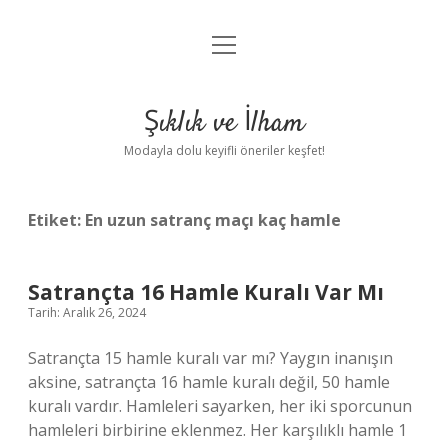
menüyü
Anasayfa
aç
Gizlilik Politikası
Şıklık ve İlham
Yasal Uyarı
Modayla dolu keyifli öneriler keşfet!
Hakkımızda
Etiket:
En uzun satranç maçı kaç hamle
Satrançta 16 Hamle Kuralı Var Mı
Tarih: Aralık 26, 2024
Satrançta 15 hamle kuralı var mı? Yaygın inanışın
aksine, satrançta 16 hamle kuralı değil, 50 hamle
kuralı vardır. Hamleleri sayarken, her iki sporcunun
hamleleri birbirine eklenmez. Her karşılıklı hamle 1